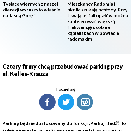
Tysiące wiernych z naszej
Mieszkańcy Radomia i
diecezji wyruszyło właśnie
okolic szukają ochłody. Przy
na Jasną Górę!
trwającej fali upałów można
zaobserować większą
frekwencję osób na
kąpieliskach w powiecie
radomskim
Cztery firmy chcą przebudować parking przy
ul. Kelles-Krauza
Podziel się
Parking będzie dostosowany do funkcji „Parkuj i Jedź”. To
kolejna inwestycja realizowana w ramach tzw. projektu