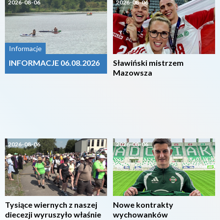
2026-08-06
2026-08-06
Informacje
INFORMACJE 06.08.2026
Sławiński mistrzem
Mazowsza
2026-08-06
2026-08-06
Tysiące wiernych z naszej
Nowe kontrakty
diecezji wyruszyło właśnie
wychowanków