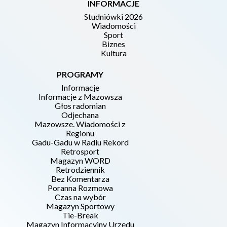
INFORMACJE
Studniówki 2026
Wiadomości
Sport
Biznes
Kultura
PROGRAMY
Informacje
Informacje z Mazowsza
Głos radomian
Odjechana
Mazowsze. Wiadomości z
Regionu
Gadu-Gadu w Radiu Rekord
Retrosport
Magazyn WORD
Retrodziennik
Bez Komentarza
Poranna Rozmowa
Czas na wybór
Magazyn Sportowy
Tie-Break
Magazyn Informacyjny Urzędu