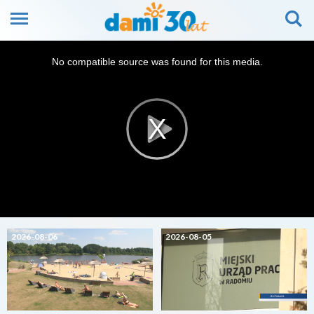
This
is
No compatible source was found for this media.
a
modal
window.
2026-08-06
2026-08-05