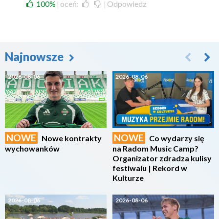
100%
|
oceń:
|
Odpowiedz
Najnowsze
2026-08-06
2026-08-06
NOWE
NOWE
Nowe kontrakty
Co wydarzy się
wychowanków
na Radom Music Camp?
Organizator zdradza kulisy
festiwalu | Rekord w
Kulturze
2026-08-06
2026-08-06