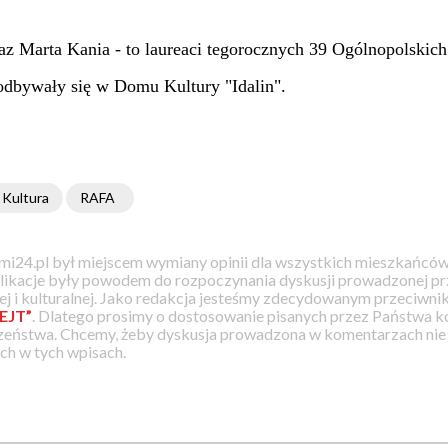
z Marta Kania - to laureaci tegorocznych 39 Ogólnopolskich
 odbywały się w Domu Kultury "Idalin".
Kultura
RAFA
i24.pl był miejscem wymiany opinii dla wszystkich mieszkańców
likacje były powodem do rozpoczynania dyskusji prowadzonej prz
j i kulturalnej. Jako redakcja jesteśmy zdecydowanym przeciwnik
EJT”
. Dlatego prosimy o dostosowanie pisanych przez Państwa
zeństwa. Chcemy, żeby dyskusja prowadzona w komentarzach nie a
h w tych wpisach.