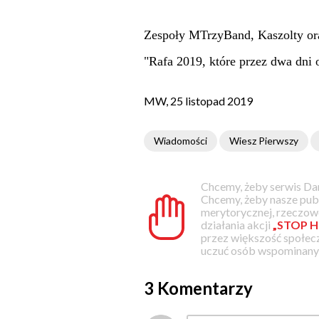
Zespoły MTrzyBand, Kaszolty ora
"Rafa 2019, które przez dwa dni
MW, 25 listopad 2019
Wiadomości
Wiesz Pierwszy
Chcemy, żeby serwis Dam
Chcemy, żeby nasze pub
merytorycznej, rzeczowe
działania akcji
„STOP H
przez większość społec
uczuć osób wspominanyc
3 Komentarzy