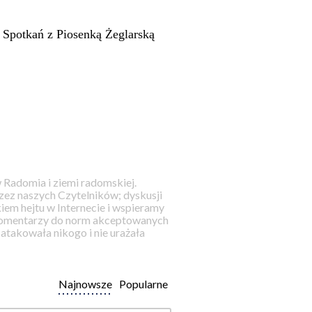
 Spotkań z Piosenką Żeglarską
 Radomia i ziemi radomskiej.
ez naszych Czytelników; dyskusji
iem hejtu w Internecie i wspieramy
 komentarzy do norm akceptowanych
takowała nikogo i nie urażała
Najnowsze
Popularne