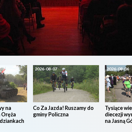
2026-08-07
2026-08-06
wy na
Co Za Jazda! Ruszamy do
Tysiące wie
 Oręża
gminy Policzna
diecezji wy
udziankach
na Jasną G