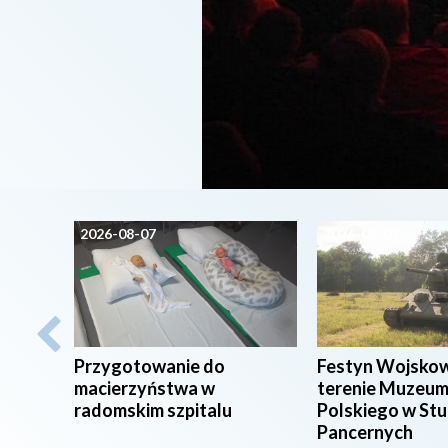
2026-08-07
2026-08-07
Przygotowanie do
Festyn Wojsko
macierzyństwa w
terenie Muzeum
radomskim szpitalu
Polskiego w St
Pancernych