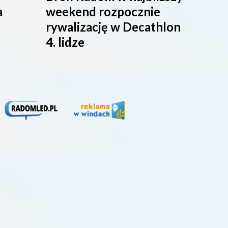
a
weekend rozpocznie
maci
rywalizację w Decathlon
rado
4. lidze