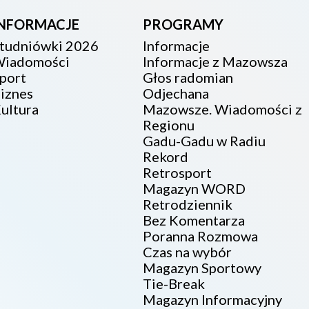
INFORMACJE
PROGRAMY
tudniówki 2026
Informacje
iadomości
Informacje z Mazowsza
port
Głos radomian
iznes
Odjechana
ultura
Mazowsze. Wiadomości z
Regionu
Gadu-Gadu w Radiu
Rekord
Retrosport
Magazyn WORD
Retrodziennik
Bez Komentarza
Poranna Rozmowa
Czas na wybór
Magazyn Sportowy
Tie-Break
Magazyn Informacyjny