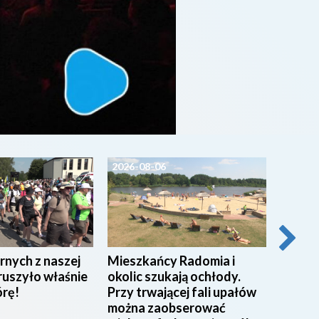
2026-08-06
2026-0
rnych z naszej
Mieszkańcy Radomia i
Pracow
ruszyło właśnie
okolic szukają ochłody.
w Miej
órę!
Przy trwającej fali upałów
w Rad
można zaobserować