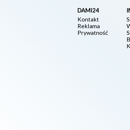
DAMI24
Kontakt
S
Reklama
W
Prywatność
S
B
K