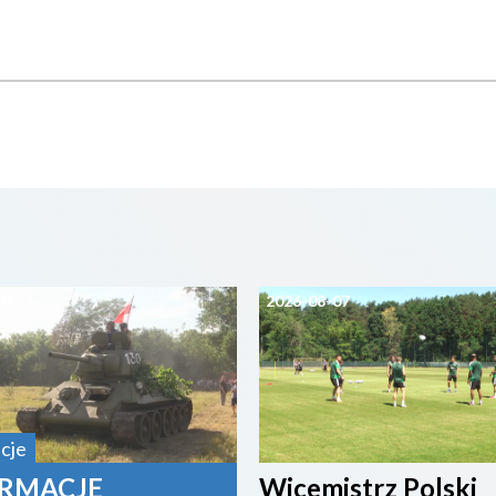
07
2026-08-07
cje
RMACJE
Wicemistrz Polski