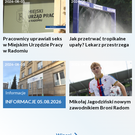
2026-08-05
2026-08-05
Pracownicy uprawiali seks
Jak przetrwać tropikalne
w Miejskim Urzędzie Pracy
upały? Lekarz przestrzega
w Radomiu
2026-08-05
2026-08-05
Informacje
INFORMACJE 05.08.2026
Mikołaj Jagodziński nowym
zawodnikiem Broni Radom
Więcej