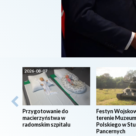
2026-08-07
2026-08-07
Przygotowanie do
Festyn Wojsko
macierzyństwa w
terenie Muzeum
radomskim szpitalu
Polskiego w St
Pancernych