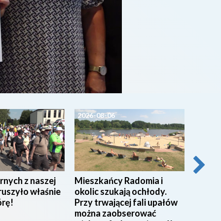
2026-08-06
2026-0
rnych z naszej
Mieszkańcy Radomia i
Pracow
ruszyło właśnie
okolic szukają ochłody.
w Miej
órę!
Przy trwającej fali upałów
w Rad
można zaobserować