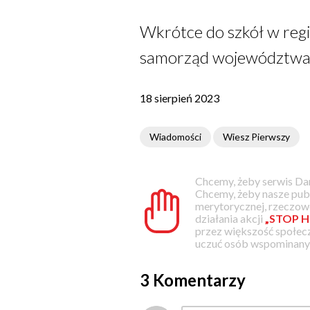
Wkrótce do szkół w regi
samorząd województwa m
18 sierpień 2023
Wiadomości
Wiesz Pierwszy
Chcemy, żeby serwis Dam
Chcemy, żeby nasze pub
merytorycznej, rzeczowe
działania akcji
„STOP H
przez większość społec
uczuć osób wspominanyc
3 Komentarzy