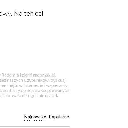
owy. Na ten cel
 Radomia i ziemi radomskiej.
ez naszych Czytelników; dyskusji
iem hejtu w Internecie i wspieramy
 komentarzy do norm akceptowanych
takowała nikogo i nie urażała
Najnowsze
Popularne