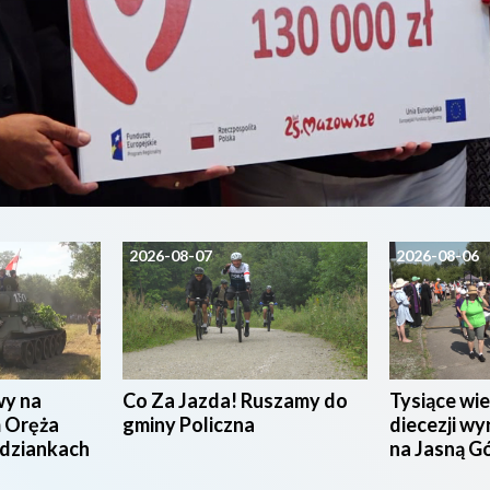
2026-08-07
2026-08-06
wy na
Co Za Jazda! Ruszamy do
Tysiące wie
 Oręża
gminy Policzna
diecezji wy
udziankach
na Jasną G