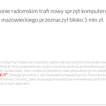
onie radomskim trafi nowy sprzęt komputer
azowieckiego przeznaczył blisko 5 mln zł.
i24.pl był miejscem wymiany opinii dla wszystkich mieszkańców
likacje były powodem do rozpoczynania dyskusji prowadzonej prz
j i kulturalnej. Jako redakcja jesteśmy zdecydowanym przeciwnik
EJT”
. Dlatego prosimy o dostosowanie pisanych przez Państwa
zeństwa. Chcemy, żeby dyskusja prowadzona w komentarzach nie a
h w tych wpisach.