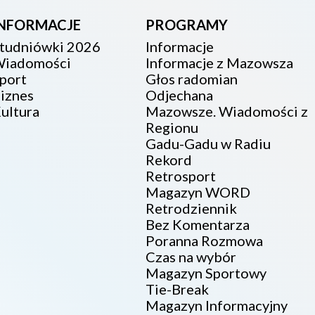
INFORMACJE
PROGRAMY
tudniówki 2026
Informacje
iadomości
Informacje z Mazowsza
port
Głos radomian
iznes
Odjechana
ultura
Mazowsze. Wiadomości z
Regionu
Gadu-Gadu w Radiu
Rekord
Retrosport
Magazyn WORD
Retrodziennik
Bez Komentarza
Poranna Rozmowa
Czas na wybór
Magazyn Sportowy
Tie-Break
Magazyn Informacyjny