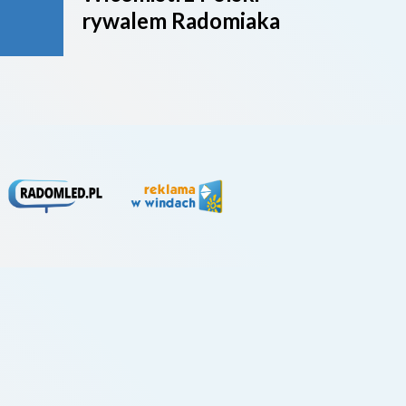
rywalem Radomiaka
week
rywa
4. li