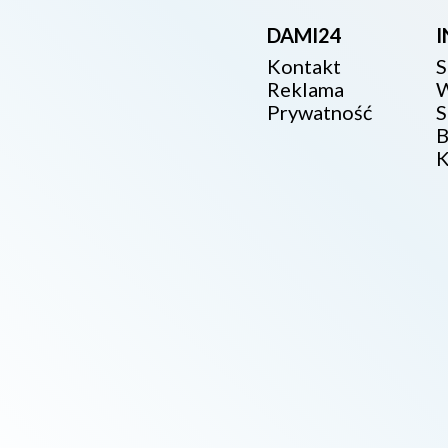
DAMI24
Kontakt
S
Reklama
W
Prywatność
S
B
K