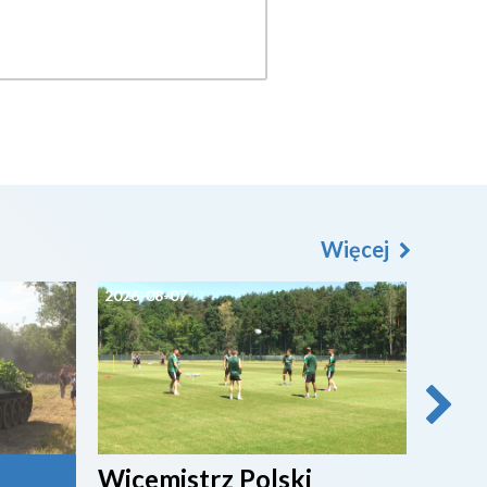
Więcej
2026-08-07
2026-0
Wicemistrz Polski
Broń