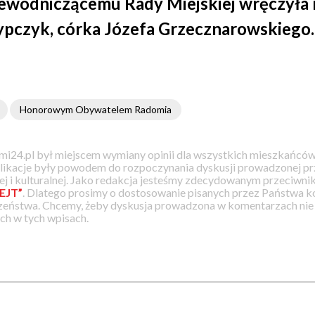
ewodniczącemu Rady Miejskiej wręczyła 
pczyk, córka Józefa Grzecznarowskiego.
Honorowym Obywatelem Radomia
i24.pl był miejscem wymiany opinii dla wszystkich mieszkańców
likacje były powodem do rozpoczynania dyskusji prowadzonej prz
j i kulturalnej. Jako redakcja jesteśmy zdecydowanym przeciwnik
EJT”
. Dlatego prosimy o dostosowanie pisanych przez Państwa
zeństwa. Chcemy, żeby dyskusja prowadzona w komentarzach nie a
h w tych wpisach.