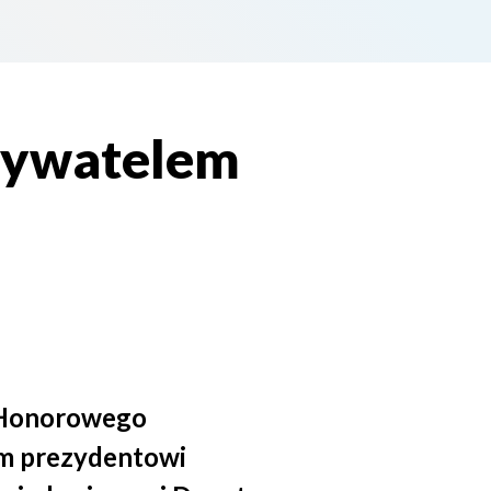
bywatelem
u Honorowego
m prezydentowi