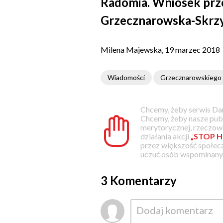
Radomia. Wniosek prz
Grzecznarowska-Skrzy
Milena Majewska, 19 marzec 2018
Wiadomości
Grzecznarowskiego
Chcemy, żeby serwis Dam
Chcemy, żeby nasze pub
merytorycznej, rzeczowe
działania akcji
„STOP H
przez większość społec
uczuć osób wspominanyc
3 Komentarzy