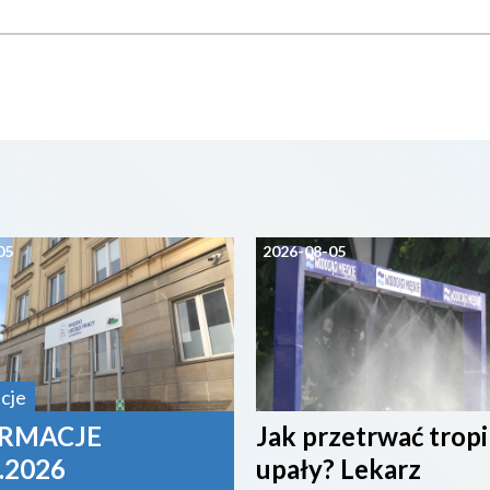
05
2026-08-05
cje
RMACJE
Jak przetrwać trop
.2026
upały? Lekarz