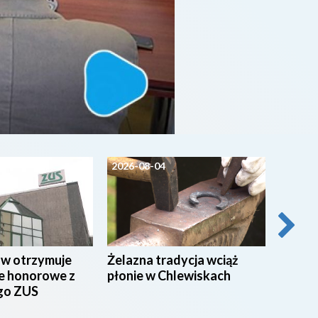
2026-08-04
2026-0
ów otrzymuje
Żelazna tradycja wciąż
Pielgrz
e honorowe z
płonie w Chlewiskach
wyrusz
go ZUS
Będą u