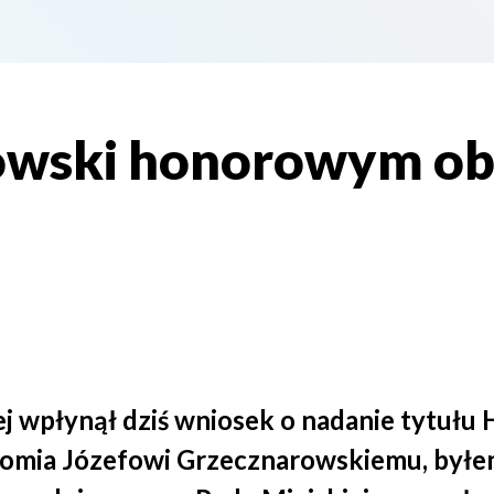
owski honorowym o
ej wpłynął dziś wniosek o nadanie tytuł
omia Józefowi Grzecznarowskiemu, byłe