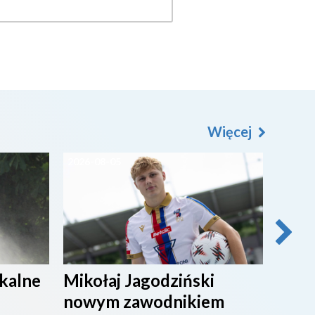
Więcej
2026-08-05
2026-0
ikalne
Mikołaj Jagodziński
SPOR
nowym zawodnikiem