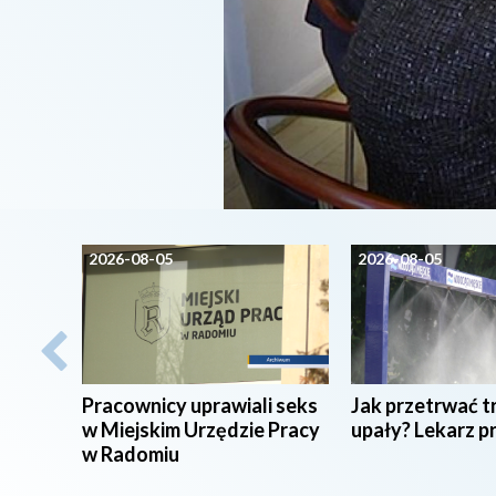
2026-08-05
2026-08-05
Pracownicy uprawiali seks
Jak przetrwać t
w Miejskim Urzędzie Pracy
upały? Lekarz p
w Radomiu