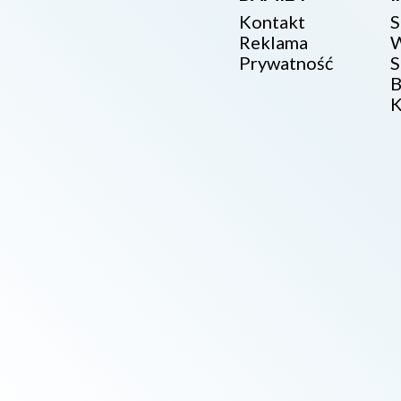
Kontakt
S
Reklama
W
Prywatność
S
B
K