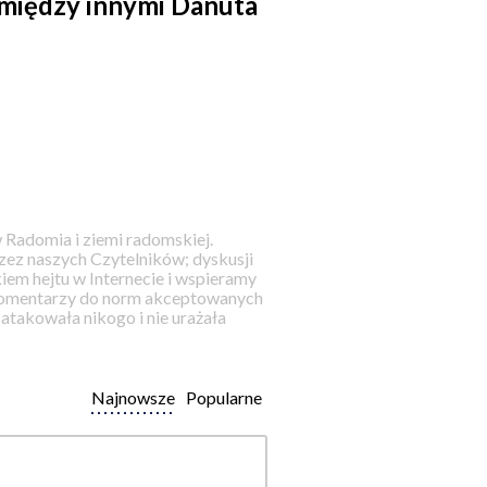
między innymi Danuta
 Radomia i ziemi radomskiej.
ez naszych Czytelników; dyskusji
iem hejtu w Internecie i wspieramy
 komentarzy do norm akceptowanych
takowała nikogo i nie urażała
Najnowsze
Popularne