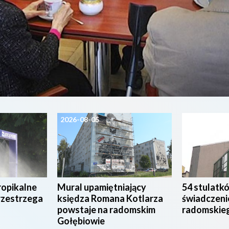
2026-08-05
2026-08-04
ropikalne
Mural upamiętniający
54 stulatk
rzestrzega
księdza Romana Kotlarza
świadczeni
powstaje na radomskim
radomskie
Gołębiowie