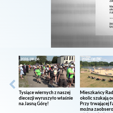
2026-08-06
2026-08-06
Tysiące wiernych z naszej
Mieszkańcy Rad
diecezji wyruszyło właśnie
okolic szukają o
na Jasną Górę!
Przy trwającej f
można zaobser