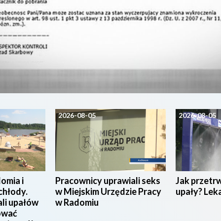
2026-08-05
2026-08-05
omia i
Pracownicy uprawiali seks
Jak przetr
chłody.
w Miejskim Urzędzie Pracy
upały? Lek
ali upałów
w Radomiu
ować