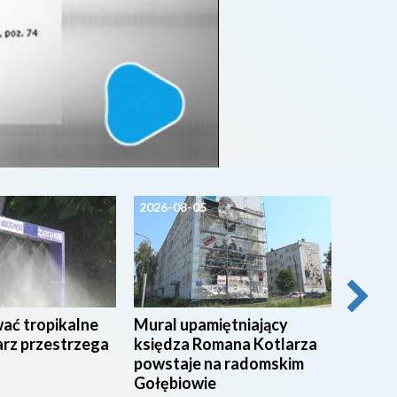
2026-08-05
2026-0
wać tropikalne
Mural upamiętniający
54 stu
arz przestrzega
księdza Romana Kotlarza
świadc
powstaje na radomskim
radom
Gołębiowie