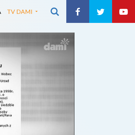
A
TV DAMI