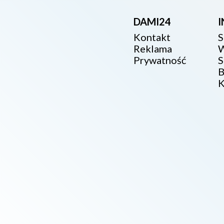
DAMI24
Kontakt
S
Reklama
W
Prywatność
S
B
K