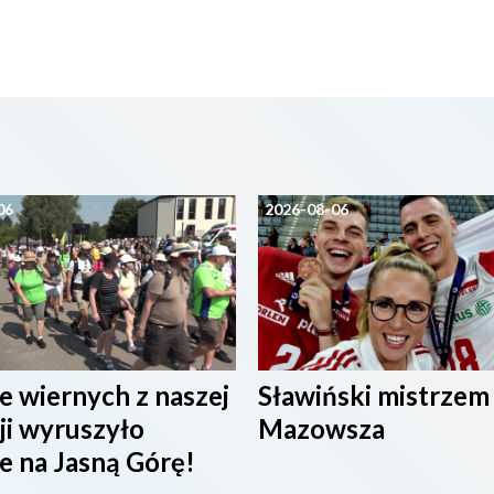
06
2026-08-06
e wiernych z naszej
Sławiński mistrzem
ji wyruszyło
Mazowsza
e na Jasną Górę!