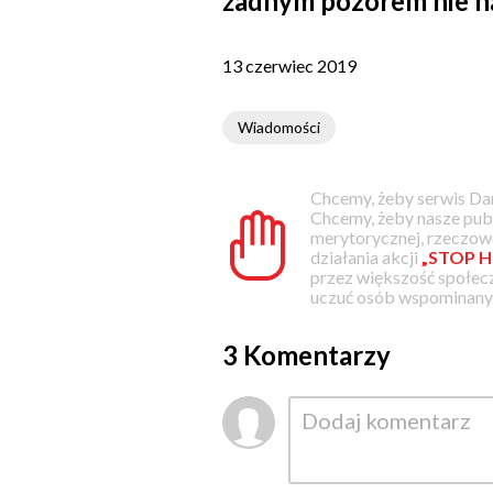
żadnym pozorem nie na
13 czerwiec 2019
Wiadomości
Chcemy, żeby serwis Dam
Chcemy, żeby nasze pub
merytorycznej, rzeczowe
działania akcji
„STOP H
przez większość społec
uczuć osób wspominanyc
3 Komentarzy