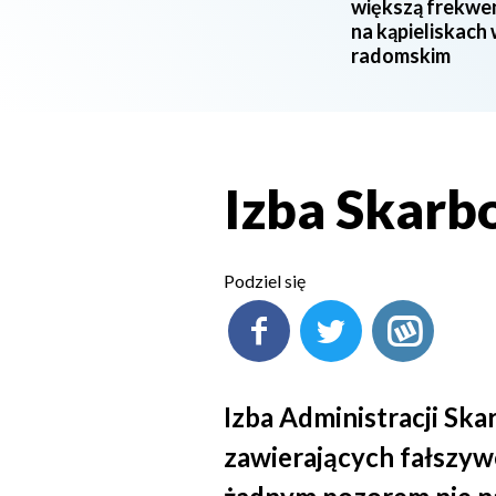
większą frekwe
na kąpieliskach
radomskim
Izba Skarb
Podziel się
Izba Administracji Sk
zawierających fałszyw