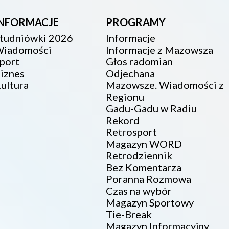
INFORMACJE
PROGRAMY
tudniówki 2026
Informacje
iadomości
Informacje z Mazowsza
port
Głos radomian
iznes
Odjechana
ultura
Mazowsze. Wiadomości z
Regionu
Gadu-Gadu w Radiu
Rekord
Retrosport
Magazyn WORD
Retrodziennik
Bez Komentarza
Poranna Rozmowa
Czas na wybór
Magazyn Sportowy
Tie-Break
Magazyn Informacyjny