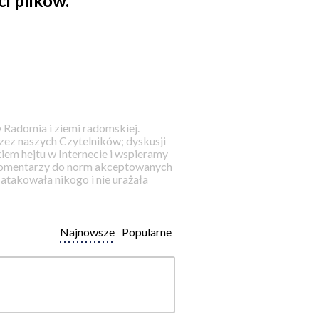
i plików.
 Radomia i ziemi radomskiej.
ez naszych Czytelników; dyskusji
iem hejtu w Internecie i wspieramy
 komentarzy do norm akceptowanych
takowała nikogo i nie urażała
Najnowsze
Popularne