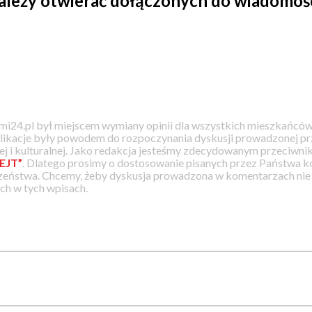
leży otwierać dołączonych do wiadomośc
i24.pl był miejscem wymiany opinii dla wszystkich mieszkańców
likacje były powodem do rozpoczynania dyskusji prowadzonej prz
j i kulturalnej. Jako redakcja jesteśmy zdecydowanym przeciwnik
EJT”
. Dlatego prosimy o dostosowanie pisanych przez Państwa
zeństwa. Chcemy, żeby dyskusja prowadzona w komentarzach nie a
h w tych wpisach.