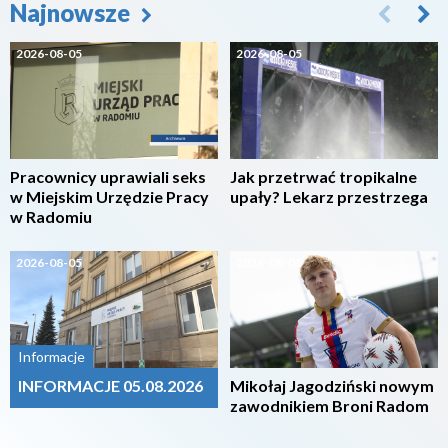
Najnowsze
2026-08-05
2026-08-05
Pracownicy uprawiali seks
Jak przetrwać tropikalne
w Miejskim Urzędzie Pracy
upały? Lekarz przestrzega
w Radomiu
2026-08-05
2026-08-05
Informacje
INFORMACJE 05.08.2026
Mikołaj Jagodziński nowym
zawodnikiem Broni Radom