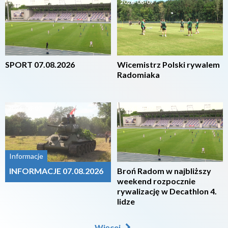
2026-08-07
2026-08-07
SPORT 07.08.2026
Wicemistrz Polski rywalem
Radomiaka
2026-08-07
2026-08-07
Informacje
INFORMACJE 07.08.2026
Broń Radom w najbliższy
weekend rozpocznie
rywalizację w Decathlon 4.
lidze
Więcej