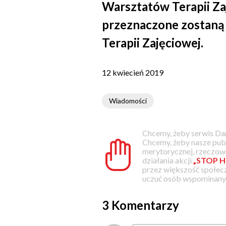
Warsztatów Terapii Za
przeznaczone zostaną 
Terapii Zajęciowej.
12 kwiecień 2019
Wiadomości
Chcemy, żeby serwis Dam
Chcemy, żeby nasze pub
merytorycznej, rzeczowe
działania akcji
„STOP H
przez większość społec
uczuć osób wspominanyc
3 Komentarzy