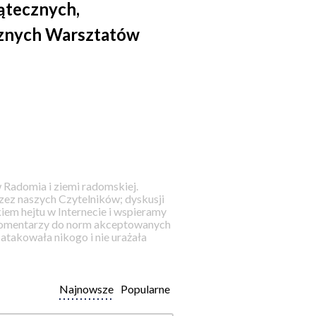
ątecznych,
ecznych Warsztatów
 Radomia i ziemi radomskiej.
ez naszych Czytelników; dyskusji
iem hejtu w Internecie i wspieramy
 komentarzy do norm akceptowanych
takowała nikogo i nie urażała
Najnowsze
Popularne