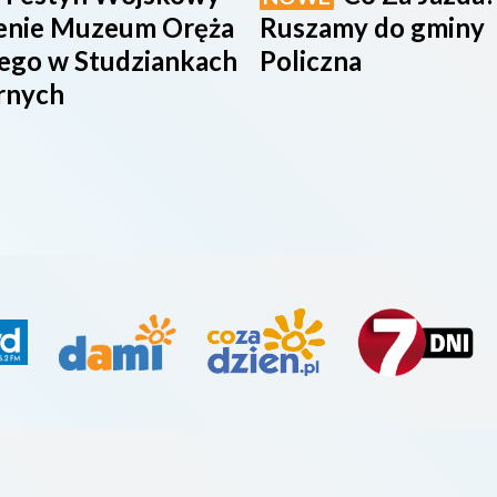
renie Muzeum Oręża
Ruszamy do gminy
iego w Studziankach
Policzna
rnych