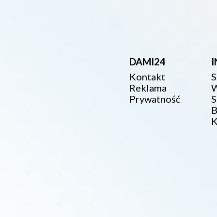
DAMI24
Kontakt
S
Reklama
W
Prywatność
S
B
K