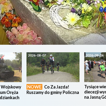
2026-08-07
2026-08-06
NOWE
Tysiące wie
n Wojskowy
Co Za Jazda!
diecezji wy
eum Oręża
Ruszamy do gminy Policzna
na Jasną G
udziankach