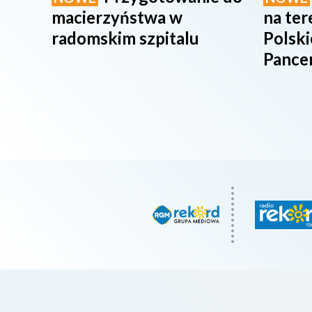
macierzyństwa w
na te
radomskim szpitalu
Polsk
Pance