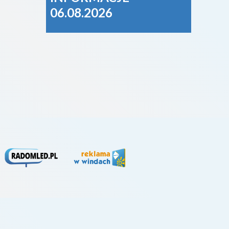
06.08.2026
diec
właś