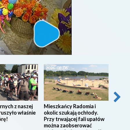
2026-08-06
2026-0
rnych z naszej
Mieszkańcy Radomia i
Pracow
ruszyło właśnie
okolic szukają ochłody.
w Miej
órę!
Przy trwającej fali upałów
w Rad
można zaobserować