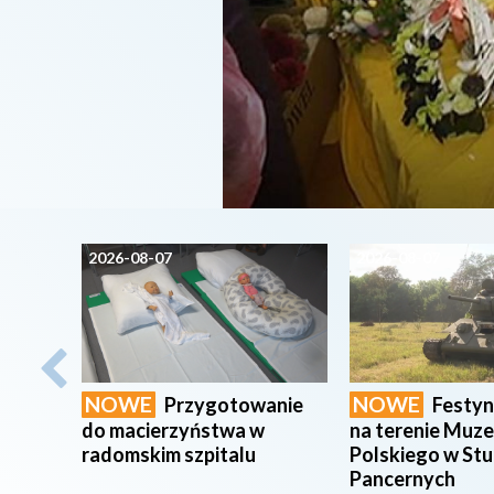
2026-08-07
2026-08-07
NOWE
NOWE
Przygotowanie
Festy
do macierzyństwa w
na terenie Muz
radomskim szpitalu
Polskiego w St
Pancernych