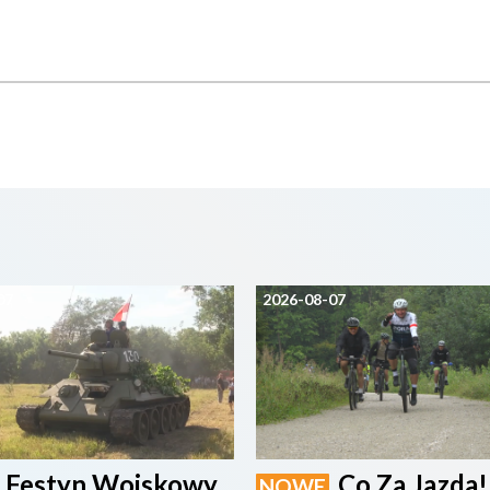
07
2026-08-07
Festyn Wojskowy
Co Za Jazda!
NOWE