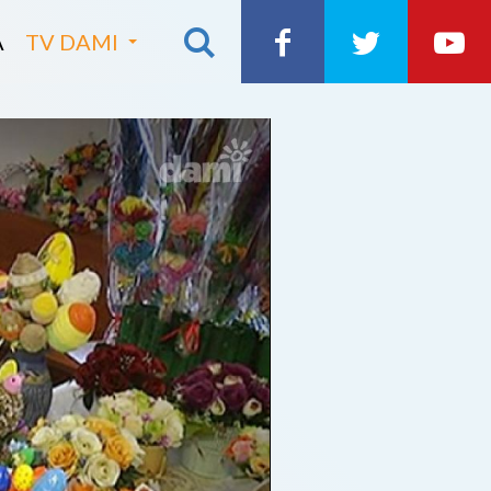
A
TV DAMI