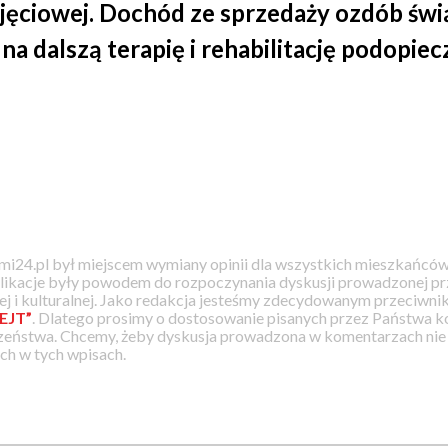
jęciowej. Dochód ze sprzedaży ozdób świ
na dalszą terapię i rehabilitację podopi
i24.pl był miejscem wymiany opinii dla wszystkich mieszkańców
likacje były powodem do rozpoczynania dyskusji prowadzonej prz
j i kulturalnej. Jako redakcja jesteśmy zdecydowanym przeciwnik
EJT”
. Dlatego prosimy o dostosowanie pisanych przez Państwa
zeństwa. Chcemy, żeby dyskusja prowadzona w komentarzach nie a
h w tych wpisach.