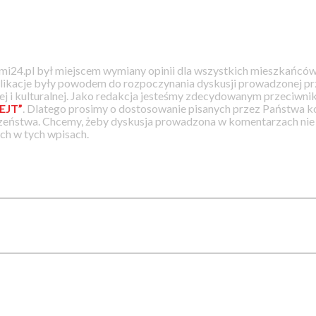
i24.pl był miejscem wymiany opinii dla wszystkich mieszkańców
likacje były powodem do rozpoczynania dyskusji prowadzonej prz
j i kulturalnej. Jako redakcja jesteśmy zdecydowanym przeciwnik
EJT”
. Dlatego prosimy o dostosowanie pisanych przez Państwa
zeństwa. Chcemy, żeby dyskusja prowadzona w komentarzach nie a
h w tych wpisach.