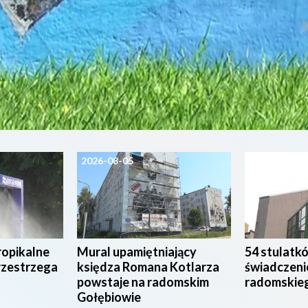
2026-08-05
2026-08-04
ropikalne
Mural upamiętniający
54 stulatk
rzestrzega
księdza Romana Kotlarza
świadczeni
powstaje na radomskim
radomskie
Gołębiowie