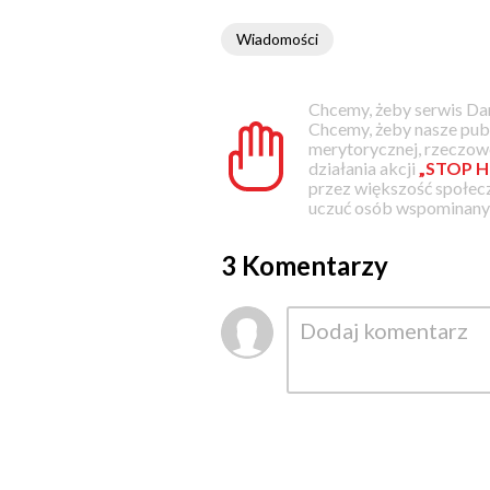
Wiadomości
Chcemy, żeby serwis Dam
Chcemy, żeby nasze pub
merytorycznej, rzeczowe
działania akcji
„STOP H
przez większość społec
uczuć osób wspominanyc
3 Komentarzy