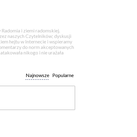
 Radomia i ziemi radomskiej.
ez naszych Czytelników; dyskusji
iem hejtu w Internecie i wspieramy
 komentarzy do norm akceptowanych
takowała nikogo i nie urażała
Najnowsze
Popularne