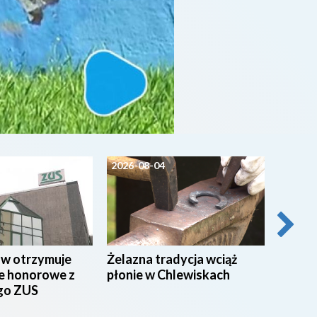
2026-08-04
2026-0
ów otrzymuje
Żelazna tradycja wciąż
Pielgrz
e honorowe z
płonie w Chlewiskach
wyrusz
go ZUS
Będą u