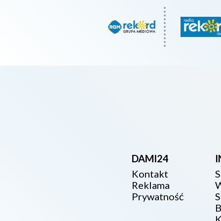
DAMI24
Kontakt
S
Reklama
W
Prywatność
S
B
K