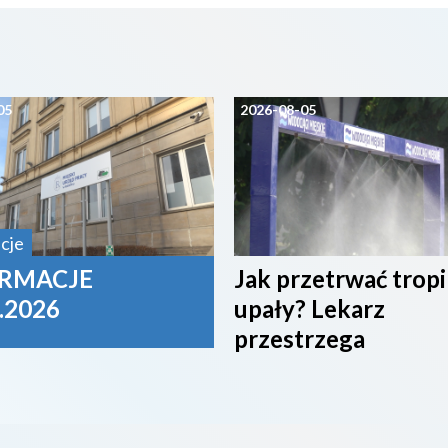
05
2026-08-05
cje
RMACJE
Jak przetrwać trop
.2026
upały? Lekarz
przestrzega