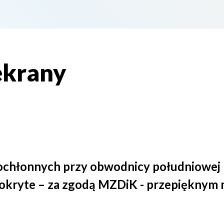
ekrany
ochłonnych przy obwodnicy południowej 
pokryte – za zgodą MZDiK - przepięknym