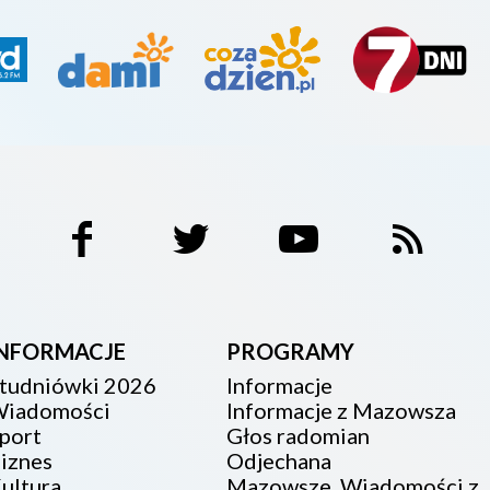
INFORMACJE
PROGRAMY
tudniówki 2026
Informacje
iadomości
Informacje z Mazowsza
port
Głos radomian
iznes
Odjechana
ultura
Mazowsze. Wiadomości z