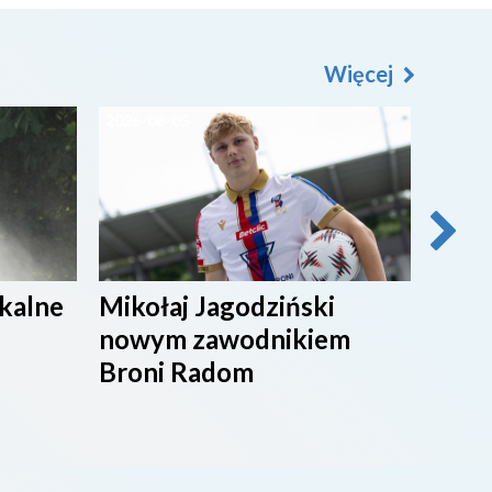
Więcej
2026-08-05
2026-0
ikalne
Mikołaj Jagodziński
SPOR
nowym zawodnikiem
Broni Radom