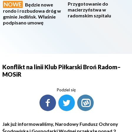
NOWE
Przygotowanie do
Będzie nowe
macierzyństwa w
rondo i rozbudowa dróg w
radomskim szpitalu
gminie Jedlińsk. Właśnie
podpisano umowę
Konflikt na linii Klub Piłkarski Broń Radom–
MOSiR
Podziel się
Jak już informowaliśmy, Narodowy Fundusz Ochrony
Środowiska i Gospodarki Wodnej przekaże ponad 2