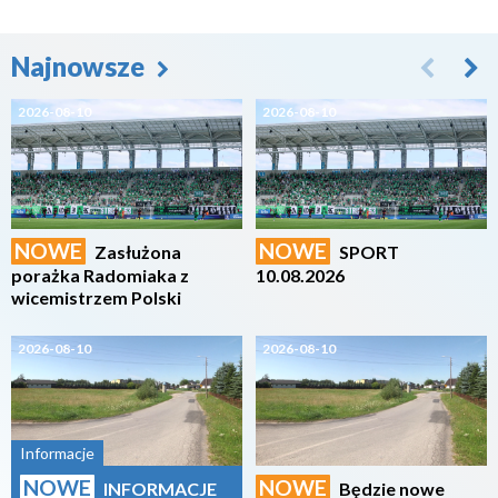
Najnowsze
2026-08-10
2026-08-10
NOWE
NOWE
Zasłużona
SPORT
porażka Radomiaka z
10.08.2026
wicemistrzem Polski
2026-08-10
2026-08-10
Informacje
NOWE
NOWE
INFORMACJE
Będzie nowe