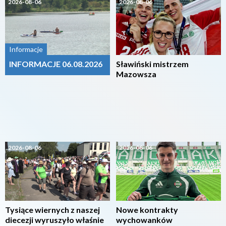
2026-08-06
2026-08-06
Informacje
INFORMACJE 06.08.2026
Sławiński mistrzem
Mazowsza
2026-08-06
2026-08-06
Tysiące wiernych z naszej
Nowe kontrakty
diecezji wyruszyło właśnie
wychowanków