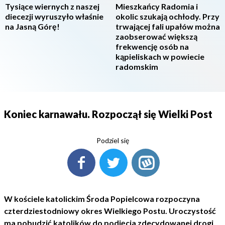
Tysiące wiernych z naszej
Mieszkańcy Radomia i
diecezji wyruszyło właśnie
okolic szukają ochłody. Przy
na Jasną Górę!
trwającej fali upałów można
zaobserować większą
frekwencję osób na
kąpieliskach w powiecie
radomskim
Koniec karnawału. Rozpoczął się Wielki Post
Podziel się
W kościele katolickim Środa Popielcowa rozpoczyna
czterdziestodniowy okres Wielkiego Postu. Uroczystość
ma pobudzić katolików do podjęcia zdecydowanej drogi