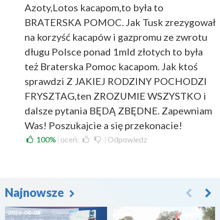
Azoty,Lotos kacapom,to była to
BRATERSKA POMOC. Jak Tusk zrezygował
na korzyść kacapów i gazpromu ze zwrotu
długu Polsce ponad 1mld złotych to była
też Braterska Pomoc kacapom. Jak ktoś
sprawdzi Z JAKIEJ RODZINY POCHODZI
FRYSZTAG,ten ZROZUMIE WSZYSTKO i
dalsze pytania BĘDĄ ZBĘDNE. Zapewniam
Was! Poszukajcie a się przekonacie!
100%
|
oceń:
|
Odpowiedz
Najnowsze
2026-08-08
2026-08-07