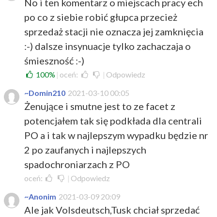
No i ten komentarz o miejscach pracy ech
po co z siebie robić głupca przecież
sprzedaż stacji nie oznacza jej zamknięcia
:-) dalsze insynuacje tylko zachaczaja o
śmieszność :-)
100%
|
oceń:
|
Odpowiedz
~Domin210
2021-03-10 00:05
Żenujące i smutne jest to ze facet z
potencjałem tak się podkłada dla centrali
PO a i tak w najlepszym wypadku będzie nr
2 po zaufanych i najlepszych
spadochroniarzach z PO
oceń:
|
Odpowiedz
~Anonim
2021-03-09 20:09
Ale jak Volsdeutsch,Tusk chciał sprzedać