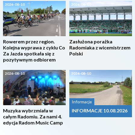
2026-08-10
2026-08-10
Rowerem przez region.
Zasłużona porażka
Kolejna wyprawa z cyklu Co
Radomiaka z wicemistrzem
Za Jazda spotkała się z
Polski
pozytywnym odbiorem
2026-08-10
2026-08-10
Informacje
Muzyka wybrzmiała w
INFORMACJE 10.08.2026
całym Radomiu. Za nami 4.
edycja Radom Music Camp