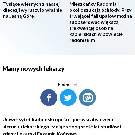
Tysiące wiernych z naszej
Mieszkańcy Radomia i
diecezji wyruszyło właśnie
okolic szukają ochłody. Przy
na Jasną Górę!
trwającej fali upałów można
zaobserować większą
frekwencję osób na
kąpieliskach w powiecie
radomskim
Mamy nowych lekarzy
Podziel się
Uniwersytet Radomski opuścili pierwsi absolwenci
kierunku lekarskiego. Mają za sobą sześć lat studiów i
zdany Lekarski Egzamin Końcowy.