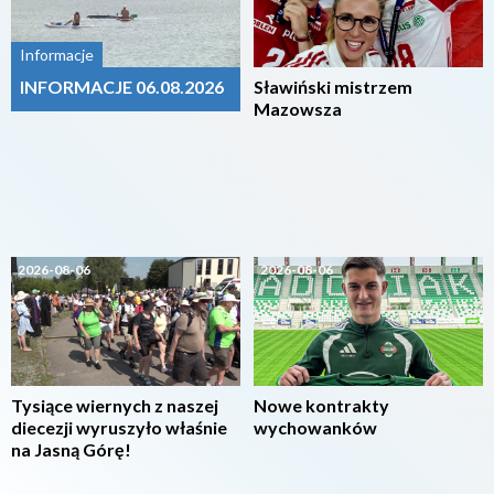
Informacje
INFORMACJE 06.08.2026
Sławiński mistrzem
Mazowsza
2026-08-06
2026-08-06
Tysiące wiernych z naszej
Nowe kontrakty
diecezji wyruszyło właśnie
wychowanków
na Jasną Górę!