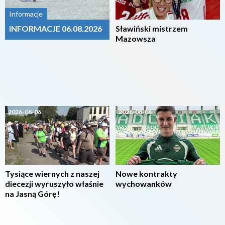
Informacje
INFORMACJE 06.08.2026
Sławiński mistrzem
Mazowsza
2026-08-06
2026-08-06
Tysiące wiernych z naszej
Nowe kontrakty
diecezji wyruszyło właśnie
wychowanków
na Jasną Górę!