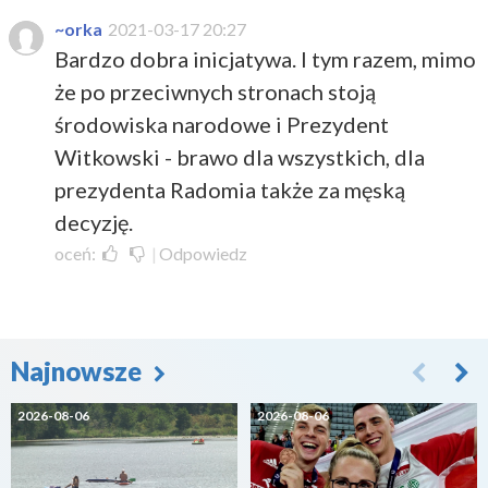
~orka
2021-03-17 20:27
Bardzo dobra inicjatywa. I tym razem, mimo
że po przeciwnych stronach stoją
środowiska narodowe i Prezydent
Witkowski - brawo dla wszystkich, dla
prezydenta Radomia także za męską
decyzję.
oceń:
|
Odpowiedz
Najnowsze
2026-08-06
2026-08-06