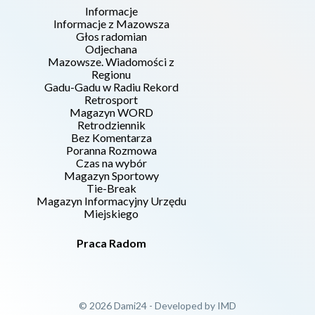
Informacje
Informacje z Mazowsza
Głos radomian
Odjechana
Mazowsze. Wiadomości z
Regionu
Gadu-Gadu w Radiu Rekord
Retrosport
Magazyn WORD
Retrodziennik
Bez Komentarza
Poranna Rozmowa
Czas na wybór
Magazyn Sportowy
Tie-Break
Magazyn Informacyjny Urzędu
Miejskiego
Praca Radom
© 2026 Dami24 - Developed by
IMD