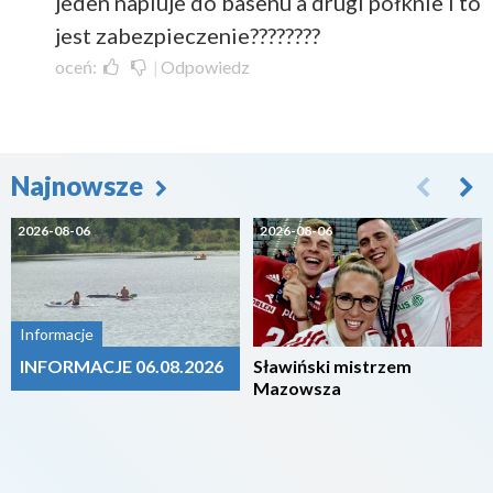
jeden napluje do basenu a drugi połknie i to
jest zabezpieczenie????????
oceń:
|
Odpowiedz
Najnowsze
2026-08-06
2026-08-06
Informacje
INFORMACJE 06.08.2026
Sławiński mistrzem
Mazowsza