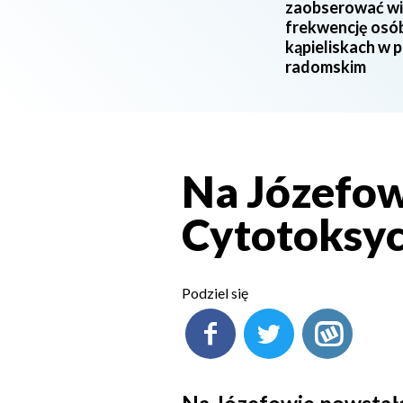
zaobserować w
frekwencję osó
kąpieliskach w 
radomskim
Na Józefow
Cytotoksy
Podziel się