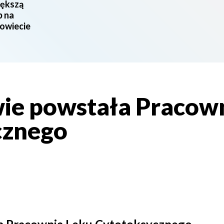
iększą
b na
powiecie
ie powstała Pracow
cznego