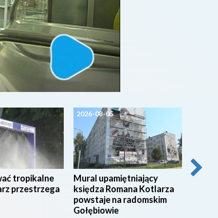
2026-08-05
2026-0
wać tropikalne
Mural upamiętniający
54 stu
arz przestrzega
księdza Romana Kotlarza
świadc
powstaje na radomskim
radom
Gołębiowie