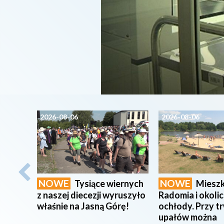
2026-08-06
2026-08-06
NOWE
NOWE
Tysiące wiernych
Miesz
z naszej diecezji wyruszyło
Radomia i okolic
właśnie na Jasną Górę!
ochłody. Przy tr
upałów można