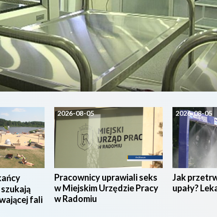
2026-08-05
2026-08-05
Pracownicy uprawiali seks
Jak przetr
kańcy
w Miejskim Urzędzie Pracy
upały? Lek
 szukają
w Radomiu
wającej fali