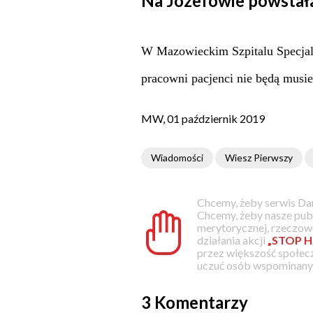
Na Józefowie powstał
W Mazowieckim Szpitalu Specjal
pracowni pacjenci nie będą musie
MW, 01 październik 2019
Wiadomości
Wiesz Pierwszy
Chcemy, żeby serwis Dam
Chcemy, żeby nasze pub
merytorycznej, rzeczowe
działania akcji
„STOP H
przez większość społec
uczuć osób wspominanyc
3 Komentarzy