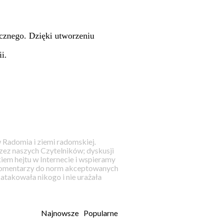
cznego. Dzięki utworzeniu
i.
 Radomia i ziemi radomskiej.
ez naszych Czytelników; dyskusji
iem hejtu w Internecie i wspieramy
 komentarzy do norm akceptowanych
takowała nikogo i nie urażała
Najnowsze
Popularne