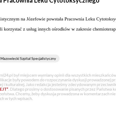
a Pracownia Leku Cytotoksycznego
istycznym na Józefowie powstała Pracownia Leku Cytotoksy
li korzystać z usług innych ośrodków w zakresie chemioterapi
Mazowiecki Szpital Specjalistyczny
i24.pl był miejscem wymiany opinii dla wszystkich mieszkańców
likacje były powodem do rozpoczynania dyskusji prowadzonej prz
j i kulturalnej. Jako redakcja jesteśmy zdecydowanym przeciwnik
EJT”
. Dlatego prosimy o dostosowanie pisanych przez Państwa
zeństwa. Chcemy, żeby dyskusja prowadzona w komentarzach nie a
h w tych wpisach.