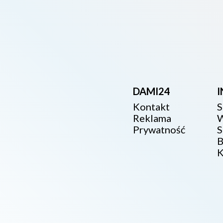
DAMI24
Kontakt
S
Reklama
W
Prywatność
S
B
K