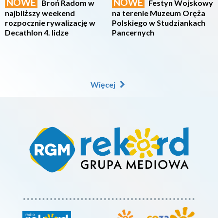
NOWE
NOWE
Broń Radom w
Festyn Wojskowy
najbliższy weekend
na terenie Muzeum Oręża
rozpocznie rywalizację w
Polskiego w Studziankach
Decathlon 4. lidze
Pancernych
Więcej