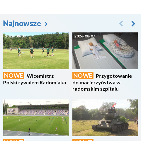
Najnowsze
2026-08-07
2026-08-07
NOWE
NOWE
Wicemistrz
Przygotowanie
Polski rywalem Radomiaka
do macierzyństwa w
radomskim szpitalu
2026-08-07
2026-08-07