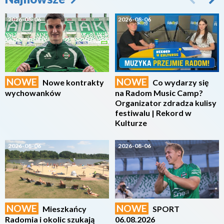
2026-08-06
2026-08-06
NOWE
NOWE
Nowe kontrakty
Co wydarzy się
wychowanków
na Radom Music Camp?
Organizator zdradza kulisy
festiwalu | Rekord w
Kulturze
2026-08-06
2026-08-06
NOWE
NOWE
Mieszkańcy
SPORT
Radomia i okolic szukają
06.08.2026