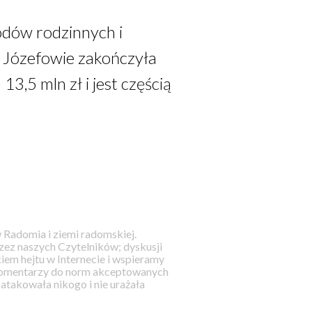
odów rodzinnych i
 Józefowie zakończyła
,5 mln zł i jest częścią
 Radomia i ziemi radomskiej.
ez naszych Czytelników; dyskusji
iem hejtu w Internecie i wspieramy
 komentarzy do norm akceptowanych
takowała nikogo i nie urażała