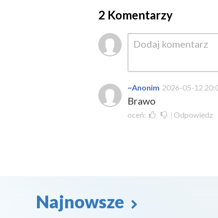
2 Komentarzy
~Anonim
2026-05-12 20:
Brawo
oceń:
|
Odpowiedz
Najnowsze