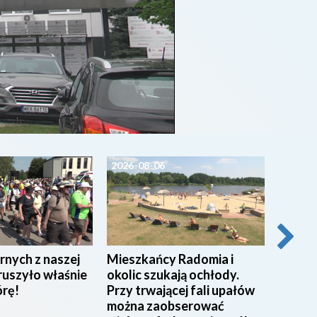
2026-08-06
2026-0
rnych z naszej
Mieszkańcy Radomia i
Pracow
ruszyło właśnie
okolic szukają ochłody.
w Miej
órę!
Przy trwającej fali upałów
w Rad
można zaobserować