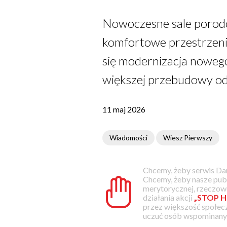
Nowoczesne sale porodow
komfortowe przestrzeni
się modernizacja nowego
większej przebudowy od
11 maj 2026
Wiadomości
Wiesz Pierwszy
Chcemy, żeby serwis Dam
Chcemy, żeby nasze pub
merytorycznej, rzeczowe
działania akcji
„STOP H
przez większość społec
uczuć osób wspominanyc