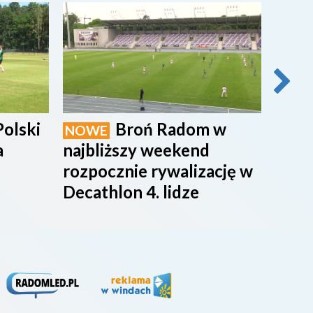
2026-08-07
2026-0
Polski
Broń Radom w
NOWE
NOW
a
najbliższy weekend
maci
rozpocznie rywalizację w
rado
Decathlon 4. lidze