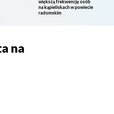
większą frekwencję osób
na kąpieliskach w powiecie
radomskim
a na