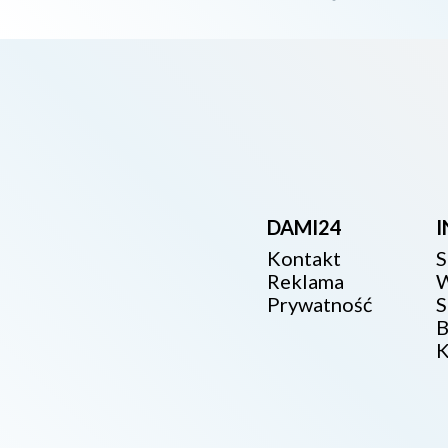
DAMI24
Kontakt
S
Reklama
W
Prywatność
S
B
K