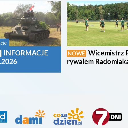
07
2026-08-07
cje
INFORMACJE
Wicemistrz 
E
NOWE
.2026
rywalem Radomiak