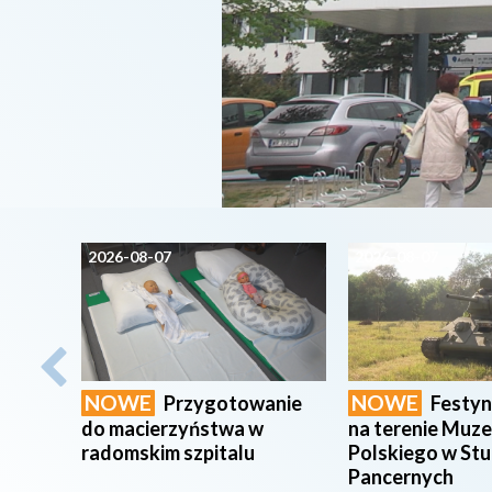
2026-08-07
2026-08-07
NOWE
NOWE
Przygotowanie
Festy
do macierzyństwa w
na terenie Muz
radomskim szpitalu
Polskiego w St
Pancernych