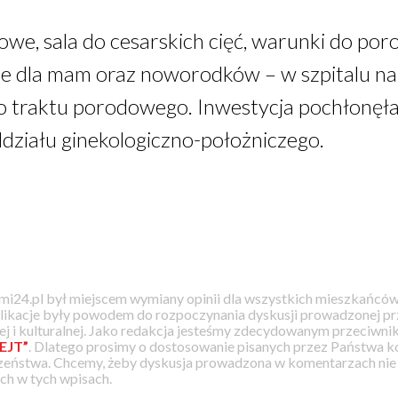
e, sala do cesarskich cięć, warunki do por
e dla mam oraz noworodków – w szpitalu na
 traktu porodowego. Inwestycja pochłonęła 13
działu ginekologiczno-położniczego.
i24.pl był miejscem wymiany opinii dla wszystkich mieszkańców
likacje były powodem do rozpoczynania dyskusji prowadzonej prz
j i kulturalnej. Jako redakcja jesteśmy zdecydowanym przeciwnik
EJT”
. Dlatego prosimy o dostosowanie pisanych przez Państwa
zeństwa. Chcemy, żeby dyskusja prowadzona w komentarzach nie a
h w tych wpisach.