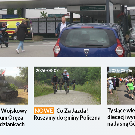
2026-08-07
2026-08-06
NOWE
Tysiące wie
n Wojskowy
Co Za Jazda!
diecezji wy
eum Oręża
Ruszamy do gminy Policzna
na Jasną G
udziankach