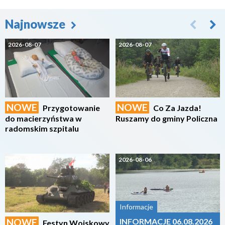
Najnowsze
2026-08-07
2026-08-07
NOWE
NOWE
Przygotowanie
Co Za Jazda!
do macierzyństwa w
Ruszamy do gminy Policzna
radomskim szpitalu
2026-08-07
2026-08-06
Informacje
NOWE
INFORMACJE 06.08.2026
Festyn Wojskowy