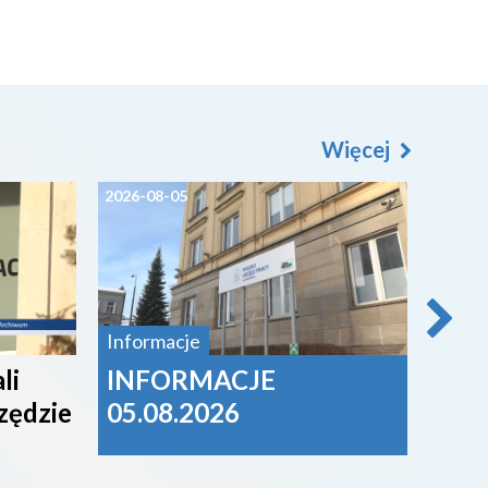
Więcej
2026-08-05
2026-0
Informacje
li
INFORMACJE
Jak 
zędzie
05.08.2026
upał
prze