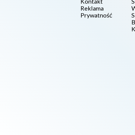
Kontakt
S
Reklama
W
Prywatność
S
B
K