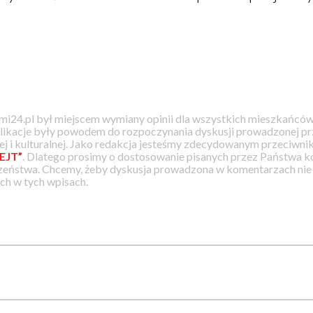
i24.pl był miejscem wymiany opinii dla wszystkich mieszkańców
likacje były powodem do rozpoczynania dyskusji prowadzonej prz
j i kulturalnej. Jako redakcja jesteśmy zdecydowanym przeciwnik
EJT”
. Dlatego prosimy o dostosowanie pisanych przez Państwa
zeństwa. Chcemy, żeby dyskusja prowadzona w komentarzach nie a
h w tych wpisach.