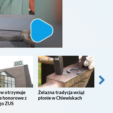
2026-08-04
2026-0
ów otrzymuje
Żelazna tradycja wciąż
Pielgrz
e honorowe z
płonie w Chlewiskach
wyrusz
go ZUS
Będą u