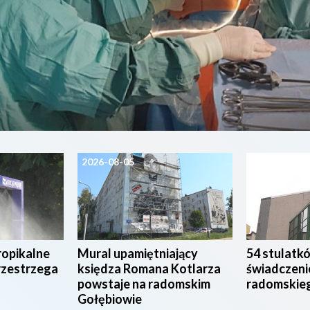
2026-08-05
2026-08-04
ropikalne
Mural upamiętniający
54 stulatk
rzestrzega
księdza Romana Kotlarza
świadczeni
powstaje na radomskim
radomskie
Gołębiowie