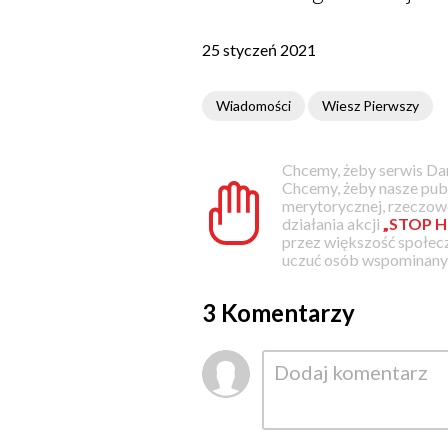
25 styczeń 2021
Wiadomości
Wiesz Pierwszy
Chcemy, żeby serwis Dam
Chcemy, żeby nasze pub
merytorycznej, rzeczowe
działania akcji
„STOP H
przez większość społec
uczuć osób wspominanyc
3 Komentarzy