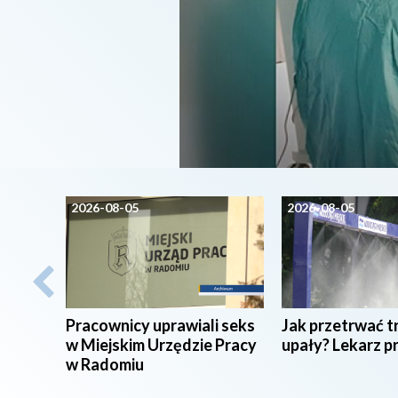
2026-08-05
2026-08-05
Pracownicy uprawiali seks
Jak przetrwać t
w Miejskim Urzędzie Pracy
upały? Lekarz p
w Radomiu