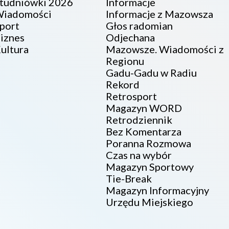
tudniówki 2026
Informacje
iadomości
Informacje z Mazowsza
port
Głos radomian
iznes
Odjechana
ultura
Mazowsze. Wiadomości z
Regionu
Gadu-Gadu w Radiu
Rekord
Retrosport
Magazyn WORD
Retrodziennik
Bez Komentarza
Poranna Rozmowa
Czas na wybór
Magazyn Sportowy
Tie-Break
Magazyn Informacyjny
Urzędu Miejskiego