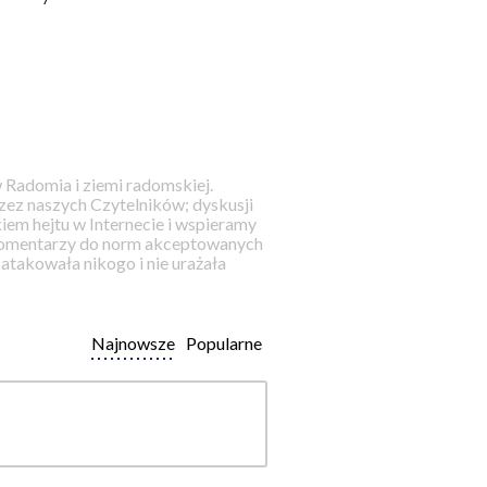
 Radomia i ziemi radomskiej.
ez naszych Czytelników; dyskusji
iem hejtu w Internecie i wspieramy
 komentarzy do norm akceptowanych
takowała nikogo i nie urażała
Najnowsze
Popularne