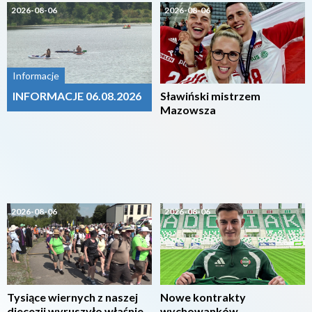
2026-08-06
2026-08-06
Informacje
INFORMACJE 06.08.2026
Sławiński mistrzem
Mazowsza
2026-08-06
2026-08-06
Tysiące wiernych z naszej
Nowe kontrakty
diecezji wyruszyło właśnie
wychowanków