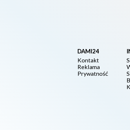
DAMI24
Kontakt
S
Reklama
W
Prywatność
S
B
K