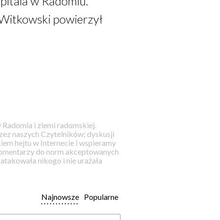
pitala w Radomiu.
Witkowski powierzył
 Radomia i ziemi radomskiej.
ez naszych Czytelników; dyskusji
iem hejtu w Internecie i wspieramy
 komentarzy do norm akceptowanych
takowała nikogo i nie urażała
Najnowsze
Popularne