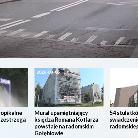
2026-08-05
2026-08-04
ropikalne
Mural upamiętniający
54 stulatk
rzestrzega
księdza Romana Kotlarza
świadczeni
powstaje na radomskim
radomskie
Gołębiowie