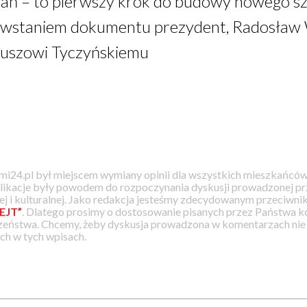
gań – to pierwszy krok do budowy nowego sz
owstaniem dokumentu prezydent, Radosław 
uszowi Tyczyńskiemu
i24.pl był miejscem wymiany opinii dla wszystkich mieszkańców
likacje były powodem do rozpoczynania dyskusji prowadzonej prz
j i kulturalnej. Jako redakcja jesteśmy zdecydowanym przeciwnik
EJT”
. Dlatego prosimy o dostosowanie pisanych przez Państwa
zeństwa. Chcemy, żeby dyskusja prowadzona w komentarzach nie a
h w tych wpisach.