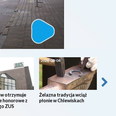
2026-08-04
2026-0
ów otrzymuje
Żelazna tradycja wciąż
Pielgrz
e honorowe z
płonie w Chlewiskach
wyrusz
go ZUS
Będą u