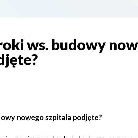
roki ws. budowy no
djęte?
dowy nowego szpitala podjęte?