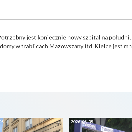
Potrzebny jest koniecznie nowy szpital na połudn
omy w trablicach Mazowszany itd..Kielce jest mniej
05
2026-08-05