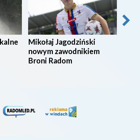
ikalne
Mikołaj Jagodziński
SPOR
nowym zawodnikiem
Broni Radom