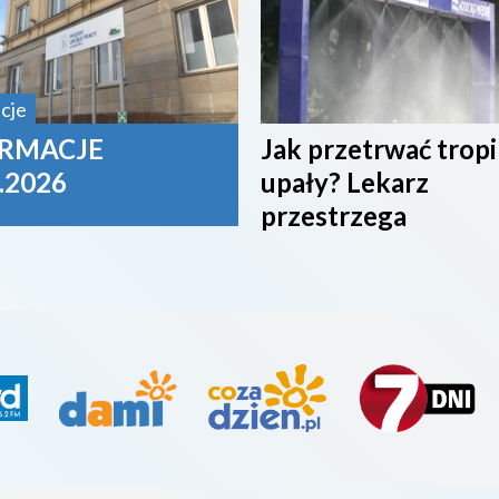
cje
RMACJE
Jak przetrwać trop
.2026
upały? Lekarz
przestrzega