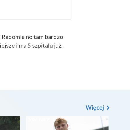
iu Radomia no tam bardzo
sze i ma 5 szpitalu już..
Więcej
2026-08-05
2026-0