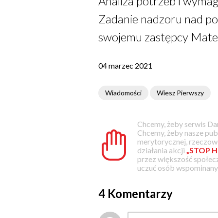
Analiza potrzeb i wyma
Zadanie nadzoru nad p
swojemu zastępcy Mate
04 marzec 2021
Wiadomości
Wiesz Pierwszy
Chcemy, żeby serwis Dam
Chcemy, żeby nasze pub
merytorycznej, rzeczowe
działania akcji
„STOP H
przez większość społec
uczuć osób wspominanyc
4 Komentarzy