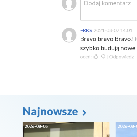
~RKS
2021-03-07 14:01
Bravo bravo Bravo! 
szybko budują nowe d
oceń:
|
Odpowiedz
Najnowsze
2026-08-05
2026-08-