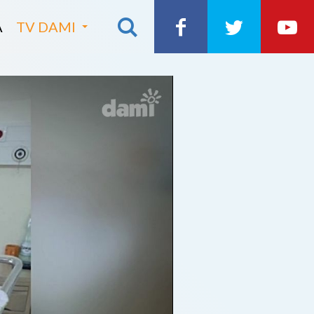
A
TV DAMI