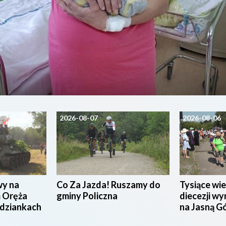
2026-08-07
2026-08-06
wy na
Co Za Jazda! Ruszamy do
Tysiące wie
 Oręża
gminy Policzna
diecezji wy
udziankach
na Jasną G