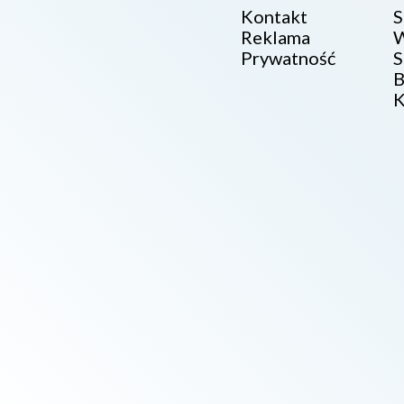
Kontakt
S
Reklama
W
Prywatność
S
B
K