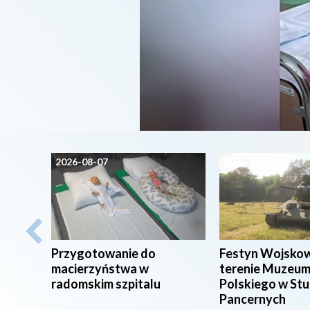
2026-08-07
2026-08-07
Przygotowanie do
Festyn Wojsko
macierzyństwa w
terenie Muzeum
radomskim szpitalu
Polskiego w St
Pancernych