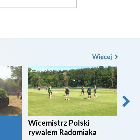
Więcej
2026-08-07
2026-0
Wicemistrz Polski
Broń
rywalem Radomiaka
week