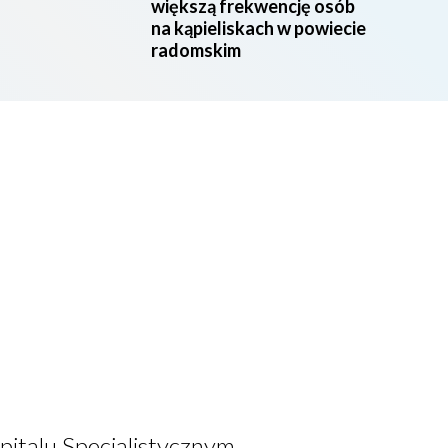
większą frekwencję osób
na kąpieliskach w powiecie
radomskim
italu Specjalistycznym