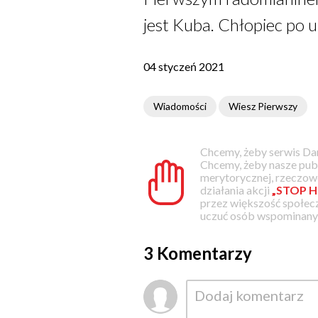
jest Kuba. Chłopiec po 
04 styczeń 2021
Wiadomości
Wiesz Pierwszy
Chcemy, żeby serwis Dam
Chcemy, żeby nasze pub
merytorycznej, rzeczowe
działania akcji
„STOP H
przez większość społec
uczuć osób wspominanyc
3 Komentarzy