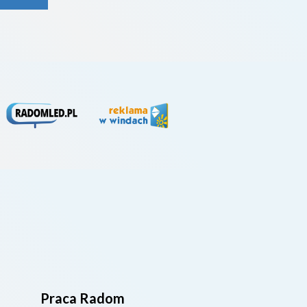
rywa
4. li
Praca Radom