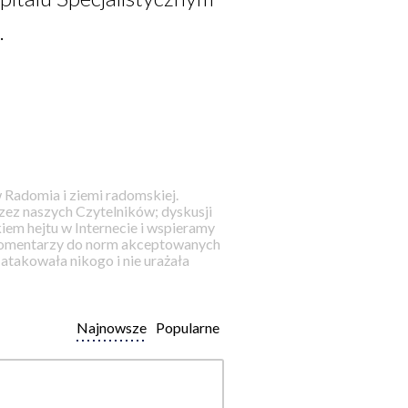
.
 Radomia i ziemi radomskiej.
ez naszych Czytelników; dyskusji
iem hejtu w Internecie i wspieramy
 komentarzy do norm akceptowanych
takowała nikogo i nie urażała
Najnowsze
Popularne