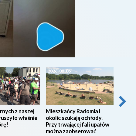
2026-08-06
2026-0
rnych z naszej
Mieszkańcy Radomia i
Pracow
ruszyło właśnie
okolic szukają ochłody.
w Miej
órę!
Przy trwającej fali upałów
w Rad
można zaobserować