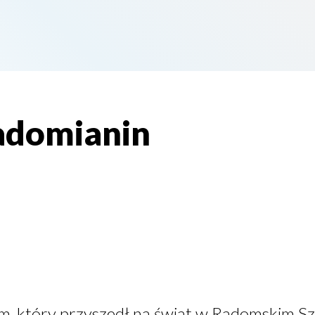
adomianin
, który przyszedł na świat w Radomskim Szp