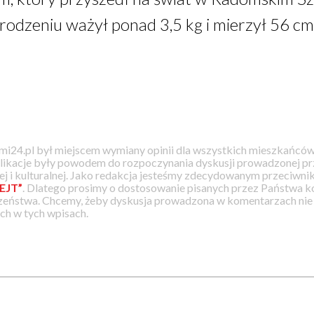
urodzeniu ważył ponad 3,5 kg i mierzył 56 cm
i24.pl był miejscem wymiany opinii dla wszystkich mieszkańców
likacje były powodem do rozpoczynania dyskusji prowadzonej prz
j i kulturalnej. Jako redakcja jesteśmy zdecydowanym przeciwnik
EJT”
. Dlatego prosimy o dostosowanie pisanych przez Państwa
zeństwa. Chcemy, żeby dyskusja prowadzona w komentarzach nie a
h w tych wpisach.