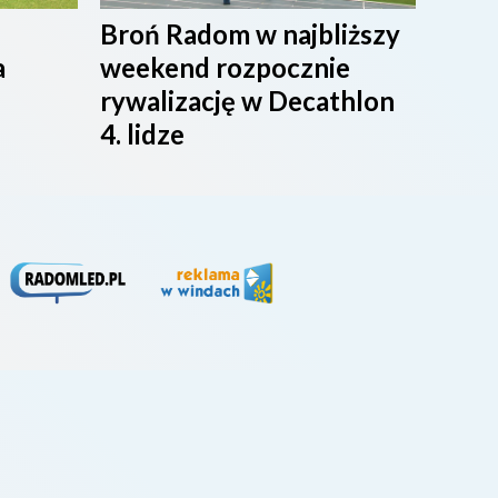
Broń Radom w najbliższy
Przy
a
weekend rozpocznie
maci
rywalizację w Decathlon
rado
4. lidze