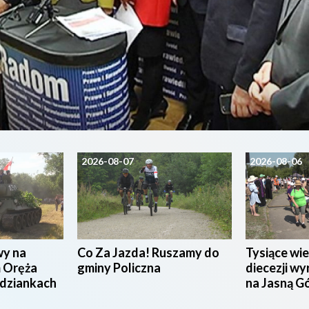
2026-08-07
2026-08-06
wy na
Co Za Jazda! Ruszamy do
Tysiące wie
 Oręża
gminy Policzna
diecezji wy
udziankach
na Jasną G