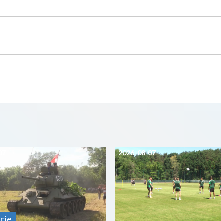
07
2026-08-07
cje