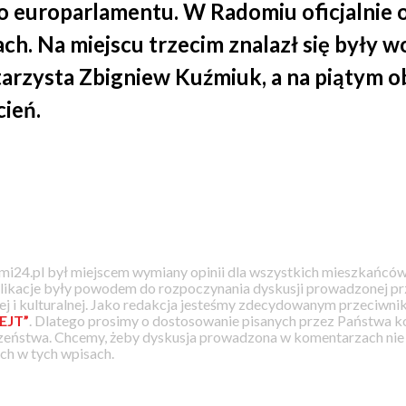
 europarlamentu. W Radomiu oficjalnie
ach. Na miejscu trzecim znalazł się były 
rzysta Zbigniew Kuźmiuk, a na piątym ob
ień.
i24.pl był miejscem wymiany opinii dla wszystkich mieszkańców
likacje były powodem do rozpoczynania dyskusji prowadzonej prz
j i kulturalnej. Jako redakcja jesteśmy zdecydowanym przeciwnik
EJT”
. Dlatego prosimy o dostosowanie pisanych przez Państwa
zeństwa. Chcemy, żeby dyskusja prowadzona w komentarzach nie a
h w tych wpisach.