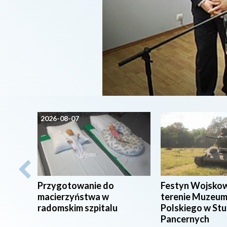
2026-08-07
2026-08-07
Przygotowanie do
Festyn Wojsko
macierzyństwa w
terenie Muzeum
radomskim szpitalu
Polskiego w St
Pancernych