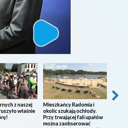
2026-08-06
2026-0
rnych z naszej
Mieszkańcy Radomia i
Pracow
ruszyło właśnie
okolic szukają ochłody.
w Miej
órę!
Przy trwającej fali upałów
w Rad
można zaobserować