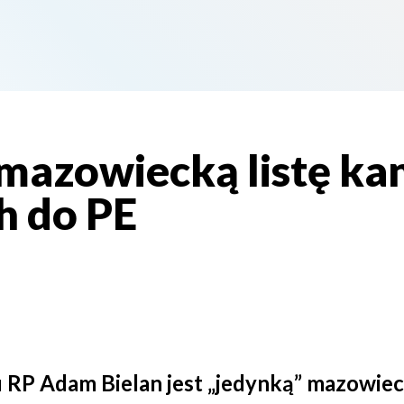
ł mazowiecką listę k
h do PE
RP Adam Bielan jest „jedynką” mazowiecki