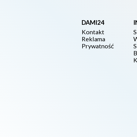
DAMI24
Kontakt
S
Reklama
W
Prywatność
S
B
K