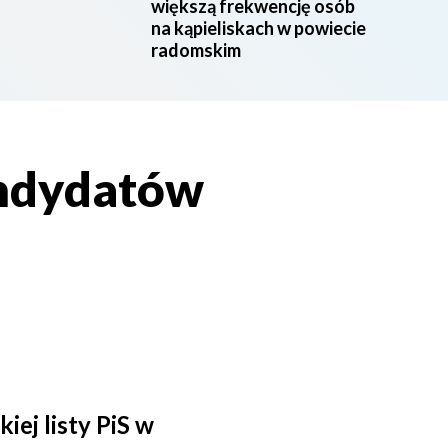
większą frekwencję osób
na kąpieliskach w powiecie
radomskim
andydatów
ej listy PiS w