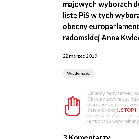
majowych wyborach do
listę PiS w tych wybor
obecny europarlamenta
radomskiej Anna Kwiec
22 marzec 2019
Wiadomości
Chcemy, żeby serwis Dam
Chcemy, żeby nasze pub
merytorycznej, rzeczowe
działania akcji
„STOP H
przez większość społec
uczuć osób wspominanyc
3 Komentarzy