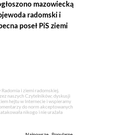
 ogłoszono mazowiecką
wojewoda radomski i
ecna poseł PiS ziemi
 Radomia i ziemi radomskiej.
ez naszych Czytelników; dyskusji
iem hejtu w Internecie i wspieramy
 komentarzy do norm akceptowanych
takowała nikogo i nie urażała
Najnowsze
Popularne