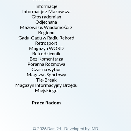
Informacje
Informacje z Mazowsza
Głos radomian
Odjechana
Mazowsze. Wiadomości z
Regionu
Gadu-Gadu w Radiu Rekord
Retrosport
Magazyn WORD
Retrodziennik
Bez Komentarza
Poranna Rozmowa
Czas na wybór
Magazyn Sportowy
Tie-Break
Magazyn Informacyjny Urzędu
Miejskiego
Praca Radom
© 2026 Dami24 - Developed by
IMD