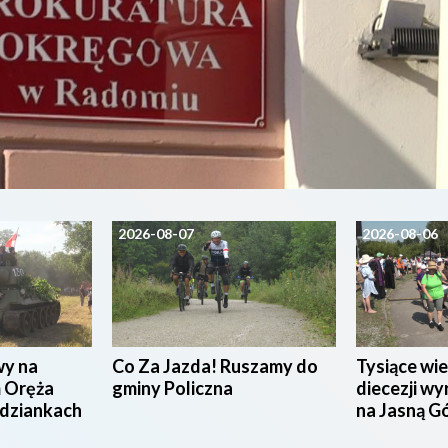
2026-08-07
2026-08-06
wy na
Co Za Jazda! Ruszamy do
Tysiące wie
 Oręża
gminy Policzna
diecezji wy
udziankach
na Jasną G