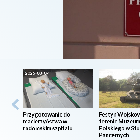
2026-08-07
2026-08-07
Przygotowanie do
Festyn Wojsko
macierzyństwa w
terenie Muzeum
radomskim szpitalu
Polskiego w St
Pancernych