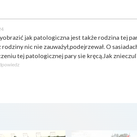
24
obrazić jak patologiczna jest także rodzina tej pa
t z rodziny nic nie zauważył,podejrzewał. O sasiad
eniu tej patologicznej pary sie kręcą.Jak znieczul
dpowiedz
07
2026-08-07