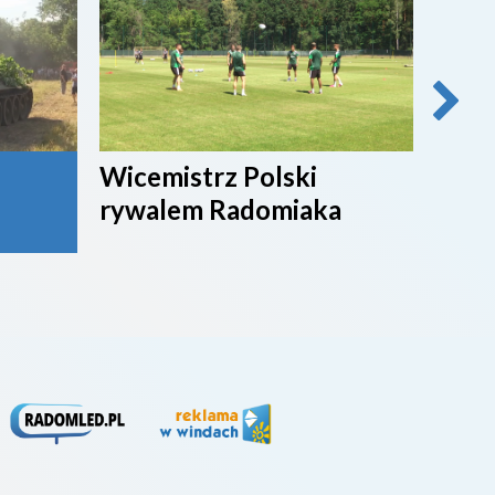
Wicemistrz Polski
Broń
rywalem Radomiaka
week
rywa
4. li