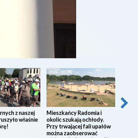
2026-08-06
2026-0
rnych z naszej
Mieszkańcy Radomia i
Pracow
ruszyło właśnie
okolic szukają ochłody.
w Miej
órę!
Przy trwającej fali upałów
w Rad
można zaobserować