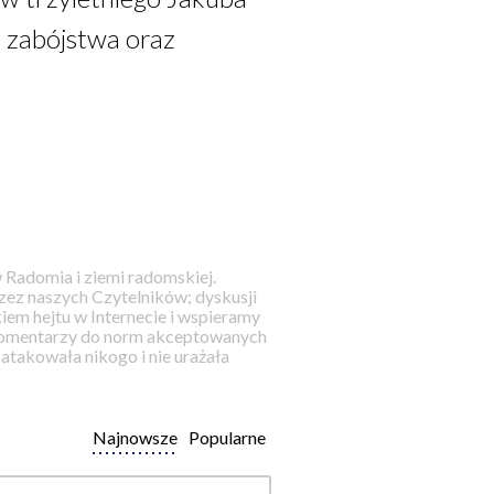
e zabójstwa oraz
 Radomia i ziemi radomskiej.
ez naszych Czytelników; dyskusji
iem hejtu w Internecie i wspieramy
 komentarzy do norm akceptowanych
takowała nikogo i nie urażała
Najnowsze
Popularne