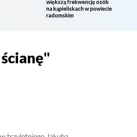
większą frekwencję osób
na kąpieliskach w powiecie
radomskim
 ścianę"
w trzyletniego Jakuba