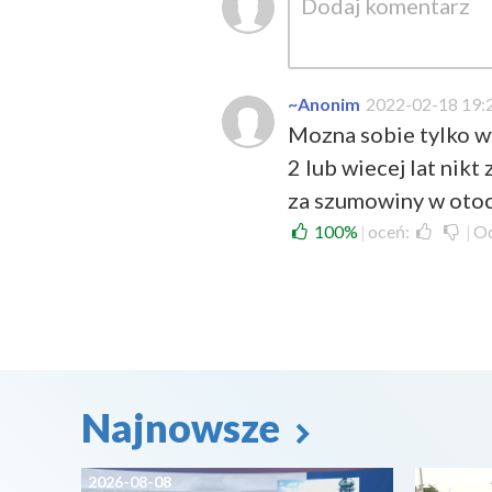
~Anonim
2022-02-18 19:
Mozna sobie tylko wy
2 lub wiecej lat nik
za szumowiny w otocz
100%
|
oceń:
|
O
Najnowsze
2026-08-08
2026-08-