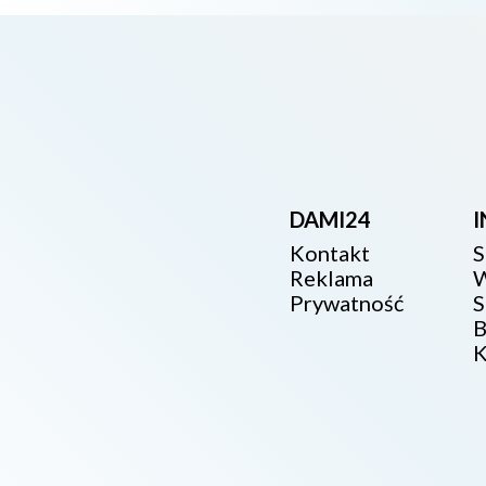
DAMI24
Kontakt
S
Reklama
W
Prywatność
S
B
K