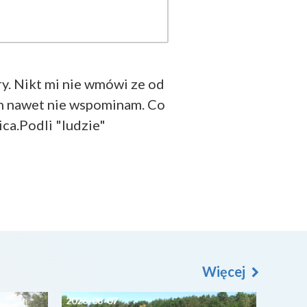
ry. Nikt mi nie wmówi ze od
ach nawet nie wspominam. Co
ica.Podli "ludzie"
Więcej
2026-08-07
2026-0