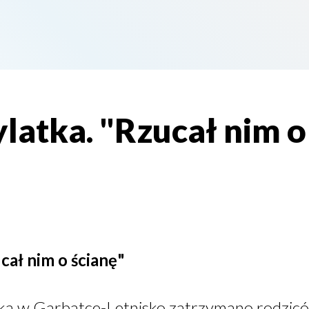
ylatka. "Rzucał nim o
cał nim o ścianę"
cka w Garbatce-Letnisko zatrzymano rodzicó