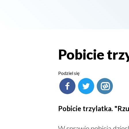
Pobicie trz
Podziel się
Pobicie trzylatka. "Rzu
W sprawie pobicia dzie