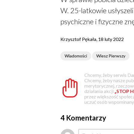
W. 25-latkowie usłyszeli
psychiczne i fizyczne zn
Krzysztof Pękała, 18 luty 2022
Wiadomości
Wiesz Pierwszy
Chcemy, żeby serwis Dam
Chcemy, żeby nasze pub
merytorycznej, rzeczowe
działania akcji
„STOP H
przez większość społec
uczuć osób wspominanyc
4 Komentarzy