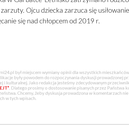
 zarzuty. Ojcu dziecka zarzuca się usiłowani
ęcanie się nad chłopcem od 2019 r.
i24.pl był miejscem wymiany opinii dla wszystkich mieszkańców
likacje były powodem do rozpoczynania dyskusji prowadzonej prz
j i kulturalnej. Jako redakcja jesteśmy zdecydowanym przeciwnik
EJT”
. Dlatego prosimy o dostosowanie pisanych przez Państwa
zeństwa. Chcemy, żeby dyskusja prowadzona w komentarzach nie a
h w tych wpisach.