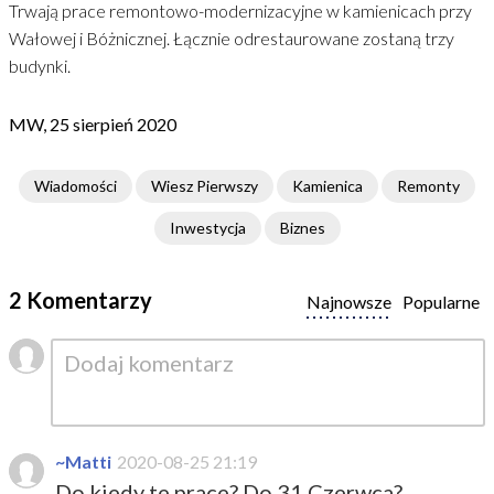
Trwają prace remontowo-modernizacyjne w kamienicach przy
Wałowej i Bóżnicznej. Łącznie odrestaurowane zostaną trzy
budynki.
MW, 25 sierpień 2020
Wiadomości
Wiesz Pierwszy
Kamienica
Remonty
Inwestycja
Biznes
2 Komentarzy
Najnowsze
Popularne
~Matti
2020-08-25 21:19
Do kiedy te prace? Do 31 Czerwca?