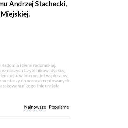
lmu Andrzej Stachecki,
 Miejskiej.
 Radomia i ziemi radomskiej.
ez naszych Czytelników; dyskusji
iem hejtu w Internecie i wspieramy
 komentarzy do norm akceptowanych
takowała nikogo i nie urażała
Najnowsze
Popularne