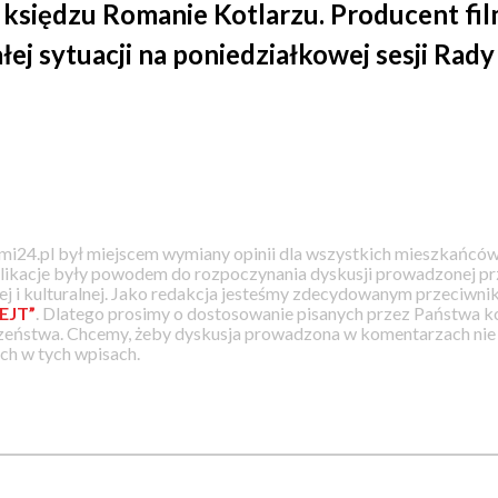
o księdzu Romanie Kotlarzu. Producent fi
ałej sytuacji na poniedziałkowej sesji Rady
i24.pl był miejscem wymiany opinii dla wszystkich mieszkańców
likacje były powodem do rozpoczynania dyskusji prowadzonej prz
j i kulturalnej. Jako redakcja jesteśmy zdecydowanym przeciwnik
EJT”
. Dlatego prosimy o dostosowanie pisanych przez Państwa
zeństwa. Chcemy, żeby dyskusja prowadzona w komentarzach nie a
h w tych wpisach.