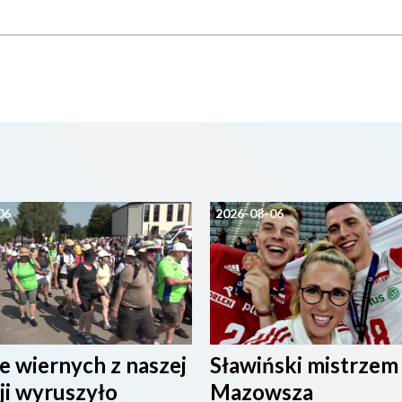
06
2026-08-06
e wiernych z naszej
Sławiński mistrzem
ji wyruszyło
Mazowsza