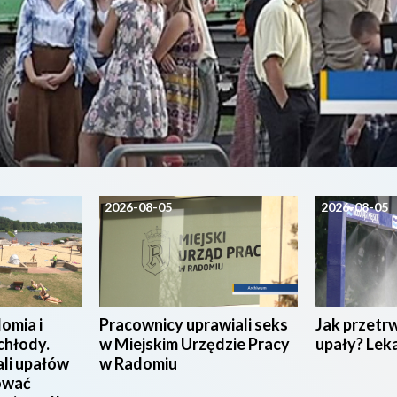
2026-08-05
2026-08-05
omia i
Pracownicy uprawiali seks
Jak przetr
chłody.
w Miejskim Urzędzie Pracy
upały? Lek
ali upałów
w Radomiu
ować