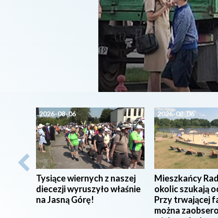
2026-08-06
2026-08-06
Tysiące wiernych z naszej
Mieszkańcy Rad
diecezji wyruszyło właśnie
okolic szukają o
na Jasną Górę!
Przy trwającej f
można zaobser