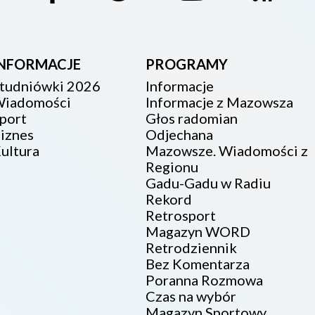
INFORMACJE
PROGRAMY
tudniówki 2026
Informacje
iadomości
Informacje z Mazowsza
port
Głos radomian
iznes
Odjechana
ultura
Mazowsze. Wiadomości z
Regionu
Gadu-Gadu w Radiu
Rekord
Retrosport
Magazyn WORD
Retrodziennik
Bez Komentarza
Poranna Rozmowa
Czas na wybór
Magazyn Sportowy