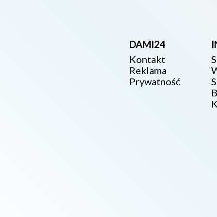
DAMI24
Kontakt
S
Reklama
W
Prywatność
S
B
K