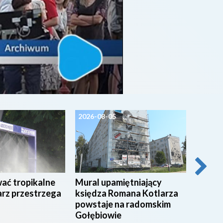
2026-08-05
2026-0
wać tropikalne
Mural upamiętniający
54 stu
arz przestrzega
księdza Romana Kotlarza
świadc
powstaje na radomskim
radom
Gołębiowie