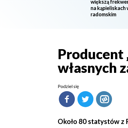
większą frekwe
na kąpieliskach
radomskim
Producent „
własnych z
Podziel się
Około 80 statystów z 