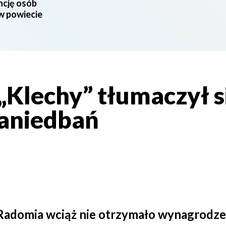
ncję osób
 w powiecie
Klechy” tłumaczył się
aniedbań
Radomia wciąż nie otrzymało wynagrodzen