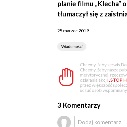
planie filmu „Klecha” 
tłumaczył się z zaistni
25 marzec 2019
Wiadomości
Chcemy, żeby serwis Dam
Chcemy, żeby nasze pub
merytorycznej, rzeczowe
działania akcji
„STOP H
przez większość społec
uczuć osób wspominanyc
3 Komentarzy