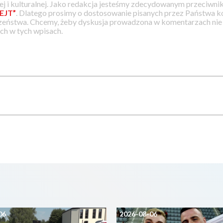
j i kulturalnej. Jako redakcja jesteśmy zdecydowanym przeciwnik
EJT”
. Dlatego prosimy o dostosowanie pisanych przez Państwa
zeństwa. Chcemy, żeby dyskusja prowadzona w komentarzach nie a
h w tych wpisach.
06
2026-08-06