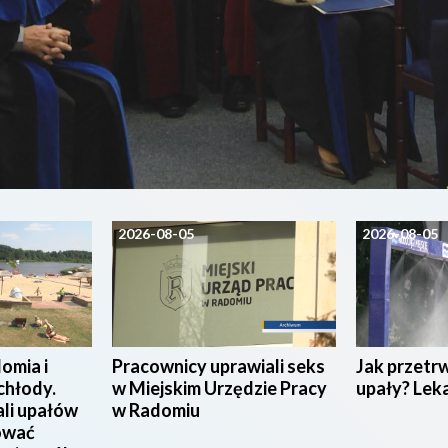
2026-08-05
2026-08-05
omia i
Pracownicy uprawiali seks
Jak przetr
chłody.
w Miejskim Urzędzie Pracy
upały? Lek
ali upałów
w Radomiu
ować