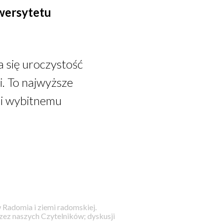
iwersytetu
 się uroczystość
i. To najwyższe
 i wybitnemu
 Radomia i ziemi radomskiej.
ez naszych Czytelników; dyskusji