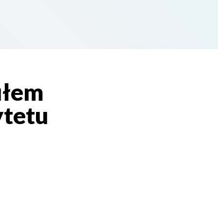
ułem
ytetu