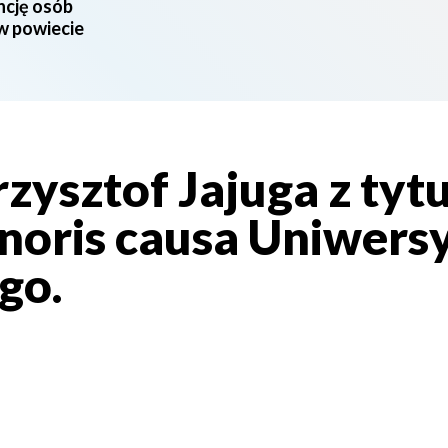
ncję osób
 w powiecie
zysztof Jajuga z tyt
noris causa Uniwers
go.