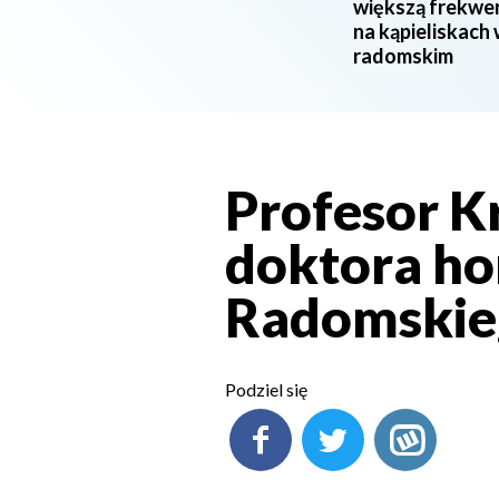
większą frekwe
na kąpieliskach
radomskim
Profesor Kr
doktora ho
Radomskie
Podziel się