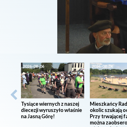
2026-08-06
2026-08-06
Tysiące wiernych z naszej
Mieszkańcy Rad
diecezji wyruszyło właśnie
okolic szukają o
na Jasną Górę!
Przy trwającej f
można zaobser