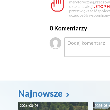
merytorycznej, rzeczowe
działania akcji
„STOP H
przez większość społec
uczuć osób wspominanyc
0 Komentarzy
Najnowsze
2026-08-06
2026-08-