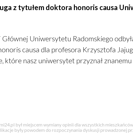
juga z tytułem doktora honoris causa Un
li Głównej Uniwersytetu Radomskiego odbyła
honoris causa dla profesora Krzysztofa Jajug
e, które nasz uniwersytet przyznał znanemu
i24.pl był miejscem wymiany opinii dla wszystkich mieszkańców
likacje były powodem do rozpoczynania dyskusji prowadzonej prz