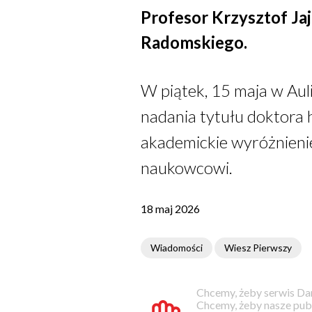
Profesor Krzysztof Ja
Radomskiego.
W piątek, 15 maja w Au
nadania tytułu doktora 
akademickie wyróżnieni
naukowcowi.
18 maj 2026
Wiadomości
Wiesz Pierwszy
Chcemy, żeby serwis Dam
Chcemy, żeby nasze pub