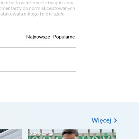
iem hejtu w Internecie i wspieramy
 komentarzy do norm akceptowanych
takowała nikogo i nie urażała
Najnowsze
Popularne
Więcej
2026-08-06
2026-0