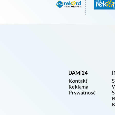
DAMI24
Kontakt
S
Reklama
W
Prywatność
S
B
K