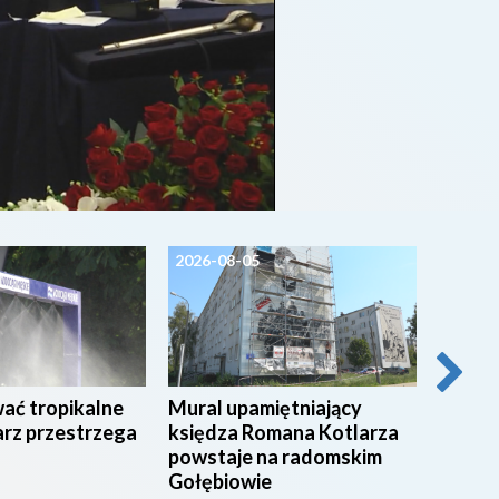
2026-08-05
2026-0
wać tropikalne
Mural upamiętniający
54 stu
arz przestrzega
księdza Romana Kotlarza
świadc
powstaje na radomskim
radom
Gołębiowie