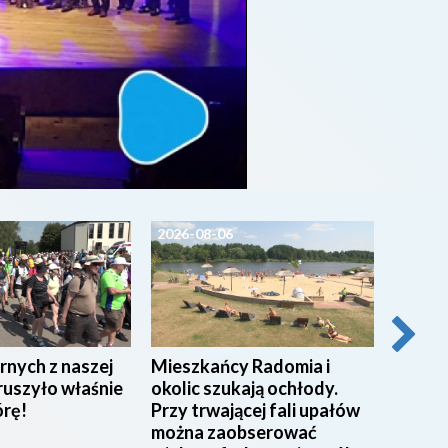
2026-08-06
2026-0
rnych z naszej
Mieszkańcy Radomia i
Pracow
ruszyło właśnie
okolic szukają ochłody.
w Miej
órę!
Przy trwającej fali upałów
w Rad
można zaobserować