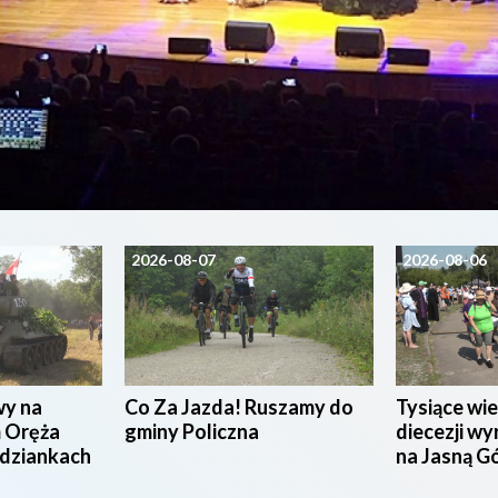
2026-08-07
2026-08-06
wy na
Co Za Jazda! Ruszamy do
Tysiące wie
 Oręża
gminy Policzna
diecezji wy
udziankach
na Jasną G