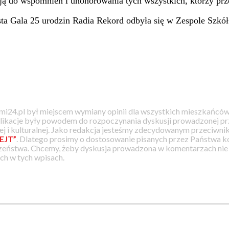
azją do wspomnień i uhonorowania tych wszystkich, którzy prz
ysta Gala 25 urodzin Radia Rekord odbyła się w Zespole Szk
i24.pl był miejscem wymiany opinii dla wszystkich mieszkańców
likacje były powodem do rozpoczynania dyskusji prowadzonej prz
j i kulturalnej. Jako redakcja jesteśmy zdecydowanym przeciwnik
EJT”
. Dlatego prosimy o dostosowanie pisanych przez Państwa
zeństwa. Chcemy, żeby dyskusja prowadzona w komentarzach nie a
h w tych wpisach.