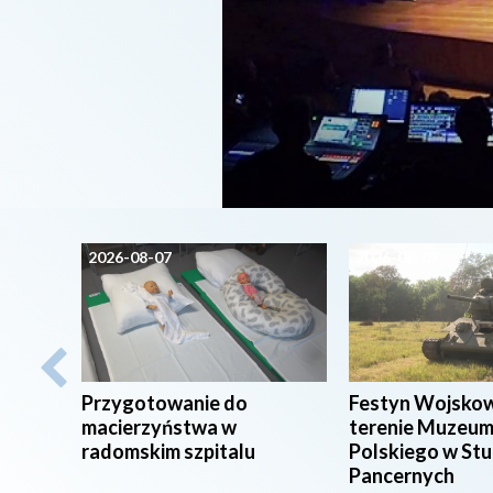
2026-08-07
2026-08-07
Przygotowanie do
Festyn Wojsko
macierzyństwa w
terenie Muzeum
radomskim szpitalu
Polskiego w St
Pancernych