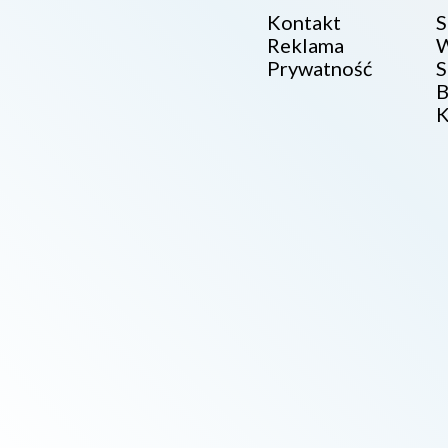
Kontakt
S
Reklama
W
Prywatność
S
B
K