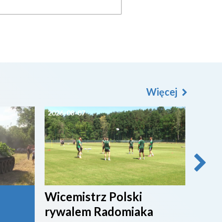
Więcej
2026-08-07
2026-0
Wicemistrz Polski
Broń
rywalem Radomiaka
week