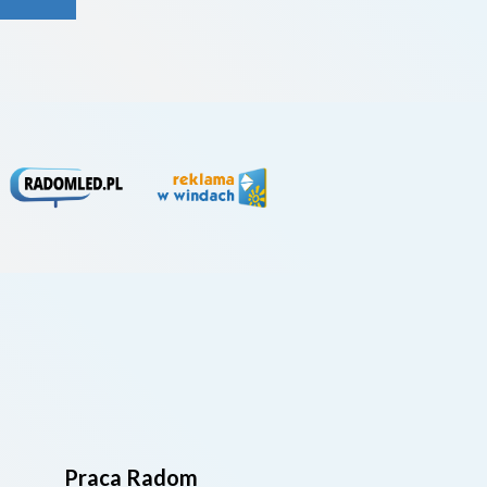
rywa
4. li
Praca Radom