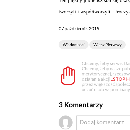
Ten piękny jubileusz stał się ok
tworzyli i współtworzyli. Urocz
07 październik 2019
Wiadomości
Wiesz Pierwszy
Chcemy, żeby serwis Dam
Chcemy, żeby nasze pub
merytorycznej, rzeczowe
działania akcji
„STOP H
przez większość społec
uczuć osób wspominanyc
3 Komentarzy