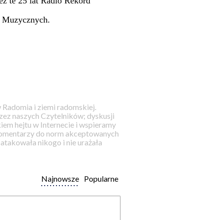
ez te 25 lat Radio Rekord
ół Muzycznych.
 Radomia i ziemi radomskiej.
ez naszych Czytelników; dyskusji
iem hejtu w Internecie i wspieramy
 komentarzy do norm akceptowanych
takowała nikogo i nie urażała
Najnowsze
Popularne