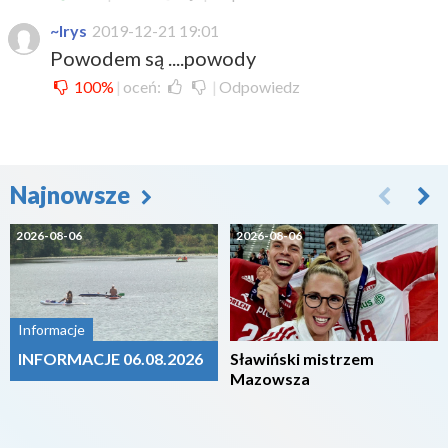
~Irys
2019-12-21 19:01
Powodem są ....powody
100%
|
oceń:
|
Odpowiedz
Najnowsze
2026-08-06
2026-08-06
Informacje
INFORMACJE 06.08.2026
Sławiński mistrzem
Mazowsza