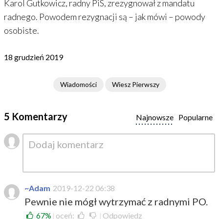
Karol Gutkowicz, radny PiS, zrezygnował z mandatu
radnego. Powodem rezygnacji są – jak mówi – powody
osobiste.
18 grudzień 2019
Wiadomości
Wiesz Pierwszy
5 Komentarzy
Najnowsze
Popularne
~Adam
2019-12-22 06:38
Pewnie nie mógł wytrzymać z radnymi PO.
67%
|
oceń:
|
Odpowiedz