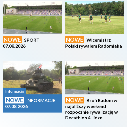
2026-08-07
2026-08-07
NOWE
NOWE
SPORT
Wicemistrz
07.08.2026
Polski rywalem Radomiaka
2026-08-07
2026-08-07
Informacje
NOWE
NOWE
INFORMACJE
Broń Radom w
07.08.2026
najbliższy weekend
rozpocznie rywalizację w
Decathlon 4. lidze