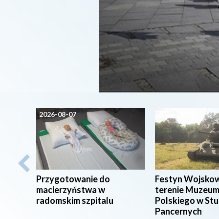
2026-08-07
2026-08-07
Przygotowanie do
Festyn Wojsko
macierzyństwa w
terenie Muzeum
radomskim szpitalu
Polskiego w St
Pancernych