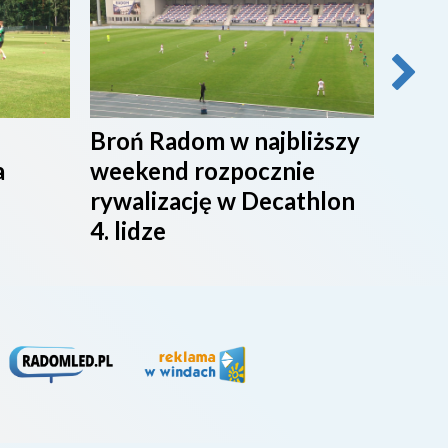
Broń Radom w najbliższy
Przy
a
weekend rozpocznie
maci
rywalizację w Decathlon
rado
4. lidze