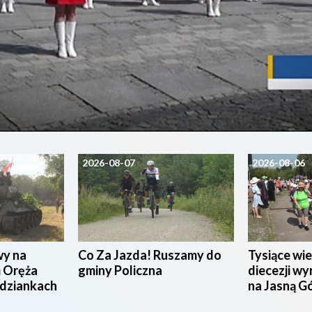
2026-08-07
2026-08-06
wy na
Co Za Jazda! Ruszamy do
Tysiące wie
 Oręża
gminy Policzna
diecezji wy
udziankach
na Jasną G