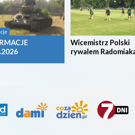
cje
RMACJE
Wicemistrz Polski
.2026
rywalem Radomiak