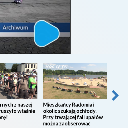
2026-08-06
2026-0
rnych z naszej
Mieszkańcy Radomia i
Pracow
ruszyło właśnie
okolic szukają ochłody.
w Miej
órę!
Przy trwającej fali upałów
w Rad
można zaobserować