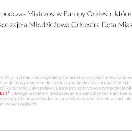
y podczas Mistrzostw Europy Orkiestr, które
sce zajęła Młodzieżowa Orkiestra Dęta Mias
i24.pl był miejscem wymiany opinii dla wszystkich mieszkańców
likacje były powodem do rozpoczynania dyskusji prowadzonej prz
j i kulturalnej. Jako redakcja jesteśmy zdecydowanym przeciwnik
EJT”
. Dlatego prosimy o dostosowanie pisanych przez Państwa
zeństwa. Chcemy, żeby dyskusja prowadzona w komentarzach nie a
h w tych wpisach.