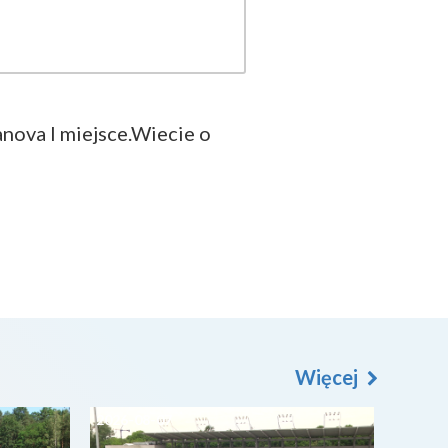
nova I miejsce.Wiecie o
Więcej
2026-08-07
2026-0