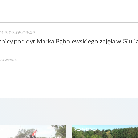
019-07-05 09:49
tnicy pod.dyr.Marka Bąbolewskiego zajęła w Giulia
powiedz
07
2026-08-07