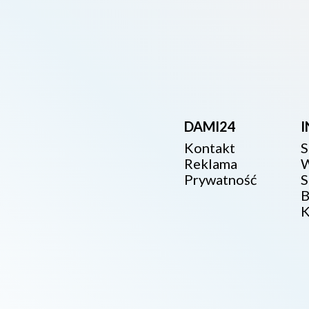
DAMI24
Kontakt
S
Reklama
W
Prywatność
S
B
K