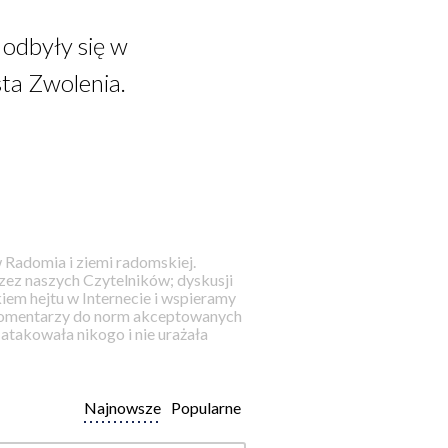
 odbyły się w
ta Zwolenia.
 Radomia i ziemi radomskiej.
ez naszych Czytelników; dyskusji
iem hejtu w Internecie i wspieramy
 komentarzy do norm akceptowanych
takowała nikogo i nie urażała
Najnowsze
Popularne