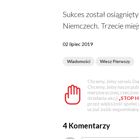
Sukces został osiągnięt
Niemczech. Trzecie miej
02 lipiec 2019
Wiadomości
Wiesz Pierwszy
Chcemy, żeby serwis Dam
Chcemy, żeby nasze pub
merytorycznej, rzeczowe
działania akcji
„STOP H
przez większość społec
uczuć osób wspominanyc
4 Komentarzy