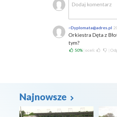
~Dyplomata@adres.pl
2
Orkiestra Dęta z Bło
tym?
50%
|
oceń:
|
Od
Najnowsze
2026-08-07
2026-08-