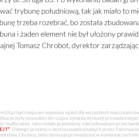
wać trybunę południową, tak jak miało to m
ybunę trzeba rozebrać, bo została zbudowan
buna i żaden element nie był ułożony prawi
zajnej Tomasz Chrobot, dyrektor zarządzają
i24.pl był miejscem wymiany opinii dla wszystkich mieszkańców
likacje były powodem do rozpoczynania dyskusji prowadzonej prz
j i kulturalnej. Jako redakcja jesteśmy zdecydowanym przeciwnik
EJT”
. Dlatego prosimy o dostosowanie pisanych przez Państwa
zeństwa. Chcemy, żeby dyskusja prowadzona w komentarzach nie a