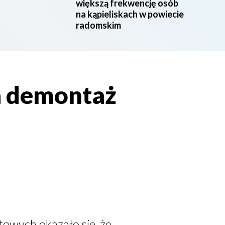
większą frekwencję osób
na kąpieliskach w powiecie
radomskim
a demontaż
owych okazało się, że