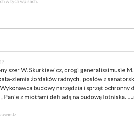
h w tych wpisach.
27
ny szer W. Skurkiewicz, drogi generalissimusie M. 
ata-ziemia żołdaków radnych , posłów z senatorski
 Wykonawca budowy narzędzia i sprzęt ochronny dl
 , Panie z miotłami defiladą na budowę lotniska. L
powiedz