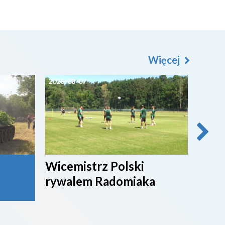
Więcej
2026-08-07
2026-0
Wicemistrz Polski
Broń
rywalem Radomiaka
week
rywa
4. li