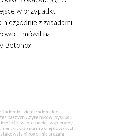
iejsce w przypadku
a niezgodnie z zasadami
dłowo – mówił na
cy Betonox
 Radomia i ziemi radomskiej.
ez naszych Czytelników; dyskusji
iem hejtu w Internecie i wspieramy
 komentarzy do norm akceptowanych
takowała nikogo i nie urażała