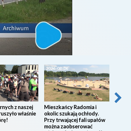
2026-08-06
2026-0
rnych z naszej
Mieszkańcy Radomia i
Pracow
ruszyło właśnie
okolic szukają ochłody.
w Miej
órę!
Przy trwającej fali upałów
w Rad
można zaobserować