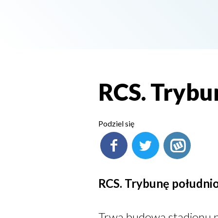
RCS. Trybu
Podziel się
RCS. Trybunę południ
Trwa budowa stadionu pr