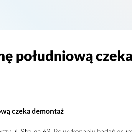
nę południową czek
ową czeka demontaż
zy ul. Struga 63. Po wykonaniu badań grunt