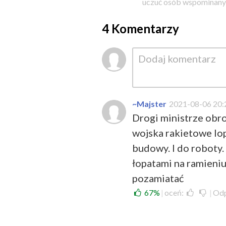
uczuć osób wspominanyc
4 Komentarzy
~Majster
2021-08-06 20:
Drogi ministrze obro
wojska rakietowe lop
budowy. I do roboty.
łopatami na ramieniu
pozamiatać
67%
|
oceń:
|
Od