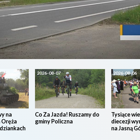
2026-08-07
2026-08-06
wy na
Co Za Jazda! Ruszamy do
Tysiące wie
 Oręża
gminy Policzna
diecezji wy
udziankach
na Jasną G