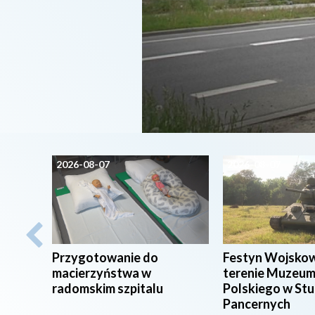
2026-08-07
2026-08-07
Przygotowanie do
Festyn Wojsko
macierzyństwa w
terenie Muzeum
radomskim szpitalu
Polskiego w St
Pancernych