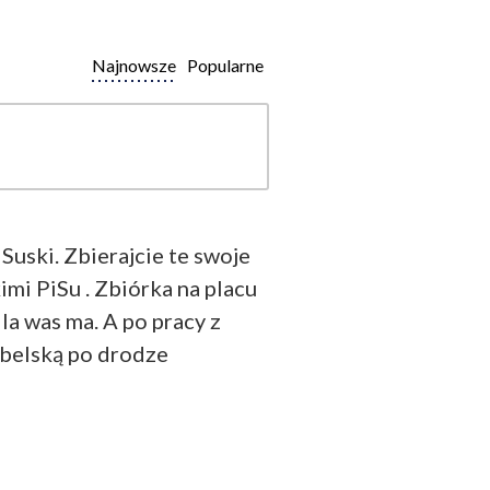
Najnowsze
Popularne
Suski. Zbierajcie te swoje
mi PiSu . Zbiórka na placu
a was ma. A po pracy z
ubelską po drodze