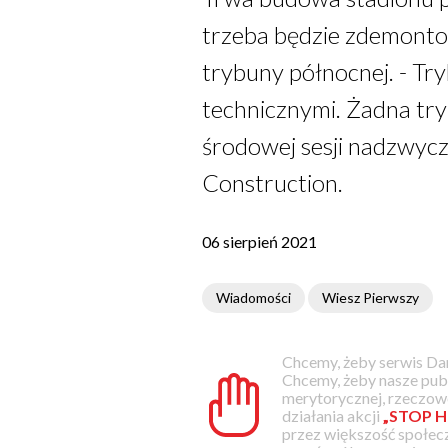
trzeba będzie zdemonto
trybuny północnej. - Tr
technicznymi. Żadna try
środowej sesji nadzwyc
Construction.
06 sierpień 2021
Wiadomości
Wiesz Pierwszy
Chcemy, żeby serwis Dam
Chcemy, żeby nasze pub
merytorycznej, rzeczowe
działania akcji
„STOP H
przez większość społec