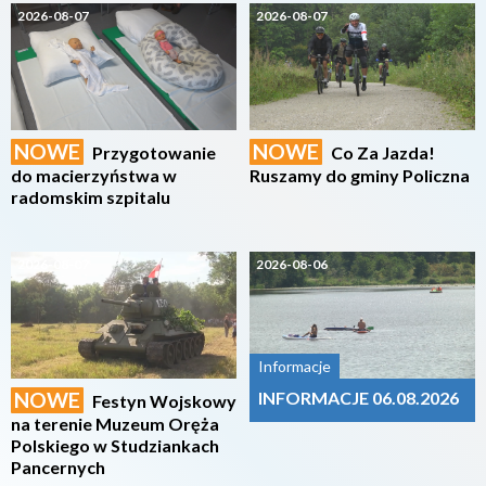
2026-08-07
2026-08-07
NOWE
NOWE
Przygotowanie
Co Za Jazda!
do macierzyństwa w
Ruszamy do gminy Policzna
radomskim szpitalu
2026-08-07
2026-08-06
Informacje
NOWE
INFORMACJE 06.08.2026
Festyn Wojskowy
na terenie Muzeum Oręża
Polskiego w Studziankach
Pancernych