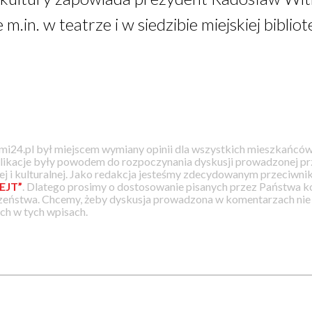
in. w teatrze i w siedzibie miejskiej bibliote
i24.pl był miejscem wymiany opinii dla wszystkich mieszkańców
likacje były powodem do rozpoczynania dyskusji prowadzonej prz
j i kulturalnej. Jako redakcja jesteśmy zdecydowanym przeciwnik
EJT”
. Dlatego prosimy o dostosowanie pisanych przez Państwa
zeństwa. Chcemy, żeby dyskusja prowadzona w komentarzach nie a
h w tych wpisach.