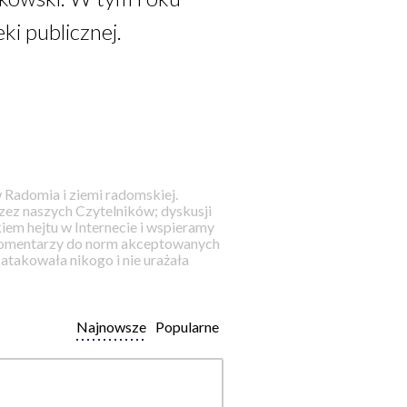
ki publicznej.
 Radomia i ziemi radomskiej.
ez naszych Czytelników; dyskusji
iem hejtu w Internecie i wspieramy
 komentarzy do norm akceptowanych
takowała nikogo i nie urażała
Najnowsze
Popularne