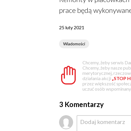
prace będą wykonywane m.
25 luty 2021
Wiadomości
Chcemy, żeby serwis Dam
Chcemy, żeby nasze pub
merytorycznej, rzeczowe
działania akcji
„STOP H
przez większość społec
uczuć osób wspominanyc
3 Komentarzy