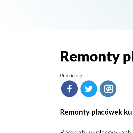
Remonty p
Podziel się
Remonty placówek ku
Remonty w placówkach 