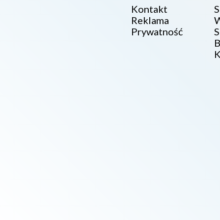
Kontakt
S
Reklama
W
Prywatność
S
B
K