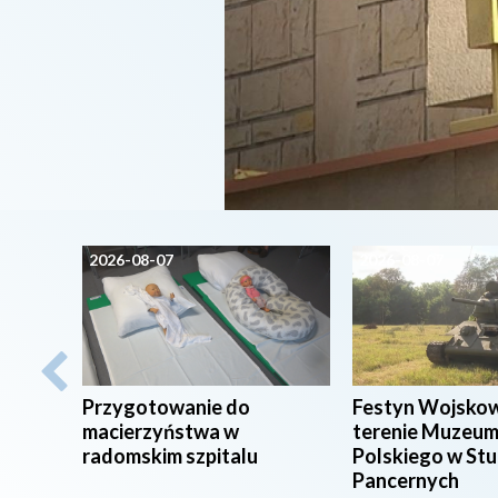
2026-08-07
2026-08-07
Przygotowanie do
Festyn Wojsko
macierzyństwa w
terenie Muzeum
radomskim szpitalu
Polskiego w St
Pancernych