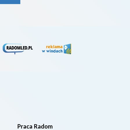
rywa
4. li
Praca Radom