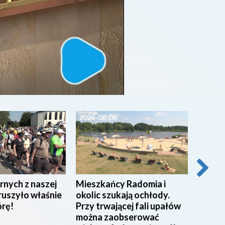
2026-08-06
2026-0
rnych z naszej
Mieszkańcy Radomia i
Pracow
ruszyło właśnie
okolic szukają ochłody.
w Miej
órę!
Przy trwającej fali upałów
w Rad
można zaobserować