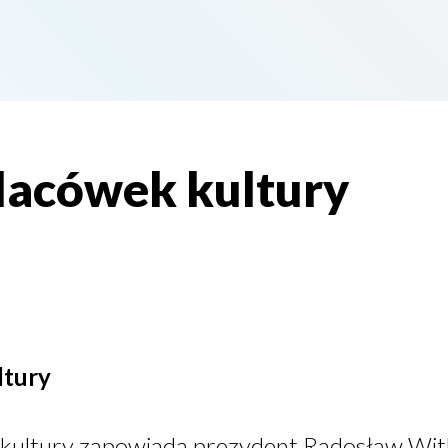
lacówek kultury
ltury
kultury zapowiada prezydent Radosław Wit