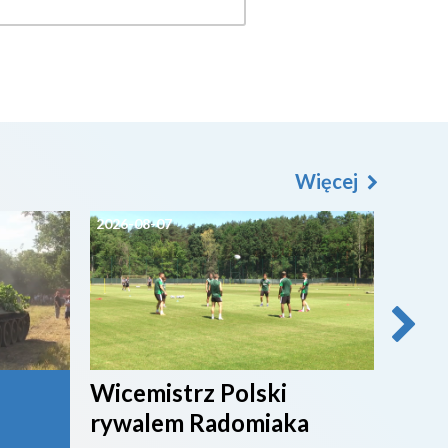
Więcej
2026-08-07
2026-0
Wicemistrz Polski
Broń
rywalem Radomiaka
week