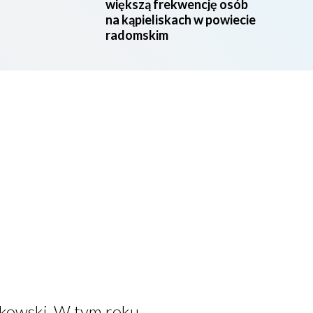
większą frekwencję osób
na kąpieliskach w powiecie
radomskim
kowski. W tym roku