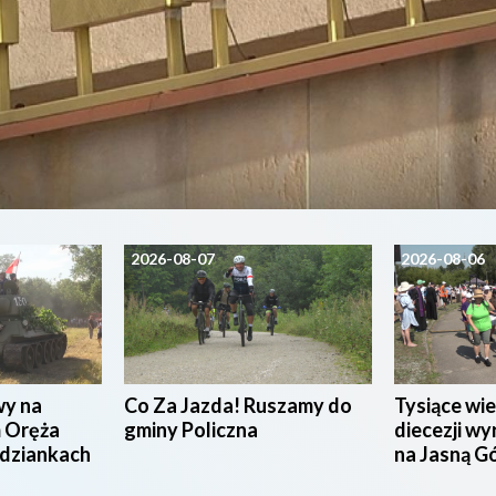
2026-08-07
2026-08-06
wy na
Co Za Jazda! Ruszamy do
Tysiące wie
 Oręża
gminy Policzna
diecezji wy
udziankach
na Jasną G