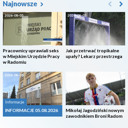
Najnowsze
2026-08-05
2026-08-05
Pracownicy uprawiali seks
Jak przetrwać tropikalne
w Miejskim Urzędzie Pracy
upały? Lekarz przestrzega
w Radomiu
2026-08-05
2026-08-05
Informacje
INFORMACJE 05.08.2026
Mikołaj Jagodziński nowym
zawodnikiem Broni Radom