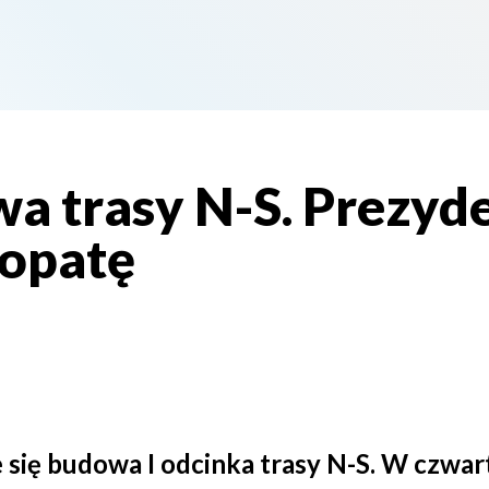
a trasy N-S. Prezyd
łopatę
 się budowa I odcinka trasy N-S. W czwa