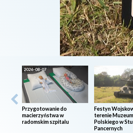
2026-08-07
2026-08-07
Przygotowanie do
Festyn Wojsko
macierzyństwa w
terenie Muzeum
radomskim szpitalu
Polskiego w St
Pancernych