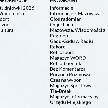
INFORMACJE
PROGRAMY
tudniówki 2026
Informacje
iadomości
Informacje z Mazowsza
port
Głos radomian
iznes
Odjechana
ultura
Mazowsze. Wiadomości z
Regionu
Gadu-Gadu w Radiu
Rekord
Retrosport
Magazyn WORD
Retrodziennik
Bez Komentarza
Poranna Rozmowa
Czas na wybór
Magazyn Sportowy
Tie-Break
Magazyn Informacyjny
Urzędu Miejskiego