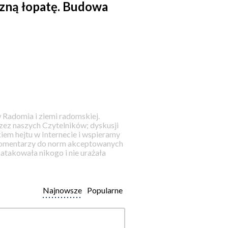
zną łopatę. Budowa
 Radomia i ziemi radomskiej.
ez naszych Czytelników; dyskusji
iem hejtu w Internecie i wspieramy
 komentarzy do norm akceptowanych
takowała nikogo i nie urażała
Najnowsze
Popularne