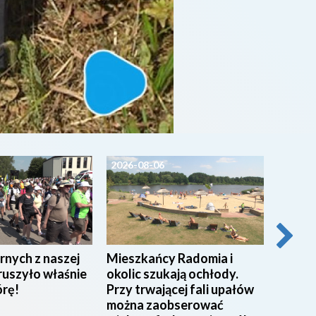
2026-08-06
2026-0
rnych z naszej
Mieszkańcy Radomia i
Pracow
ruszyło właśnie
okolic szukają ochłody.
w Miej
órę!
Przy trwającej fali upałów
w Rad
można zaobserować