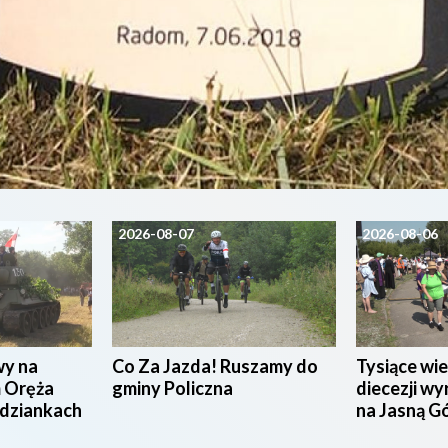
2026-08-07
2026-08-06
wy na
Co Za Jazda! Ruszamy do
Tysiące wie
 Oręża
gminy Policzna
diecezji wy
udziankach
na Jasną G