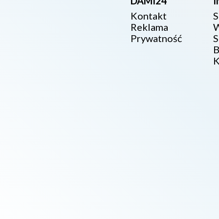
DAMI24
Kontakt
S
Reklama
W
Prywatność
S
B
K