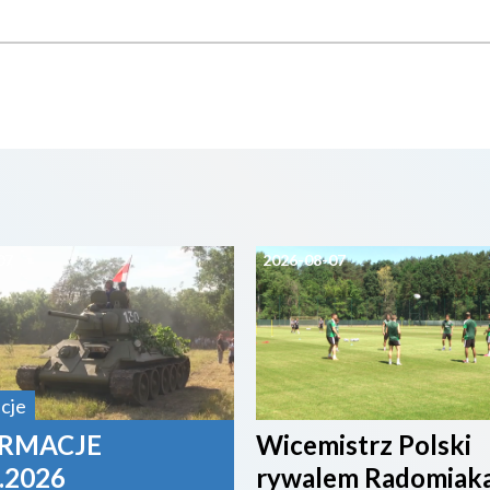
07
2026-08-07
cje
RMACJE
Wicemistrz Polski
.2026
rywalem Radomiak