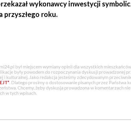
rzekazał wykonawcy inwestycji symbolic
 przyszłego roku.
i24.pl był miejscem wymiany opinii dla wszystkich mieszkańców
likacje były powodem do rozpoczynania dyskusji prowadzonej prz
j i kulturalnej. Jako redakcja jesteśmy zdecydowanym przeciwnik
EJT”
. Dlatego prosimy o dostosowanie pisanych przez Państwa
zeństwa. Chcemy, żeby dyskusja prowadzona w komentarzach nie a
h w tych wpisach.