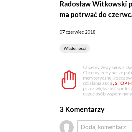
Radosław Witkowski p
ma potrwać do czerwca
07 czerwiec 2018
Wiadomości
Chcemy, żeby serwis Dam
Chcemy, żeby nasze pub
merytorycznej, rzeczowe
działania akcji
„STOP H
przez większość społec
uczuć osób wspominanyc
3 Komentarzy