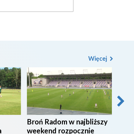
Więcej
2026-08-07
2026-0
Broń Radom w najbliższy
Przy
a
weekend rozpocznie
maci