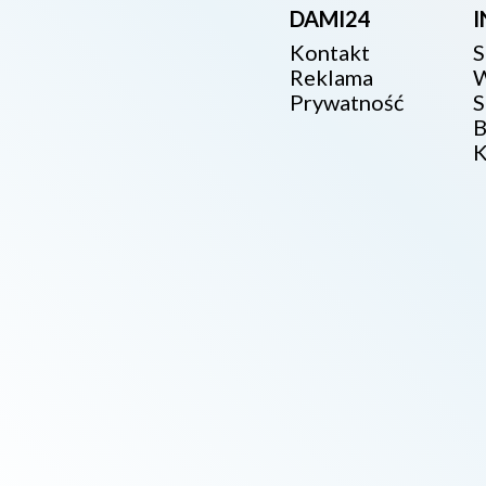
DAMI24
Kontakt
S
Reklama
W
Prywatność
S
B
K