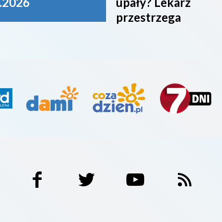
.2026
upały? Lekarz
przestrzega