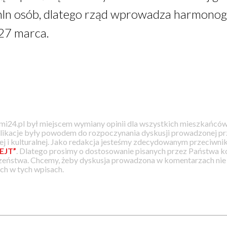
mln osób, dlatego rząd wprowadza harmonogra
27 marca.
i24.pl był miejscem wymiany opinii dla wszystkich mieszkańców
likacje były powodem do rozpoczynania dyskusji prowadzonej prz
j i kulturalnej. Jako redakcja jesteśmy zdecydowanym przeciwnik
EJT”
. Dlatego prosimy o dostosowanie pisanych przez Państwa
zeństwa. Chcemy, żeby dyskusja prowadzona w komentarzach nie a
h w tych wpisach.