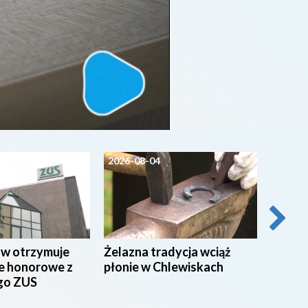
2026-08-04
2026-0
ów otrzymuje
Żelazna tradycja wciąż
Pielgrz
e honorowe z
płonie w Chlewiskach
wyrusz
go ZUS
Będą u