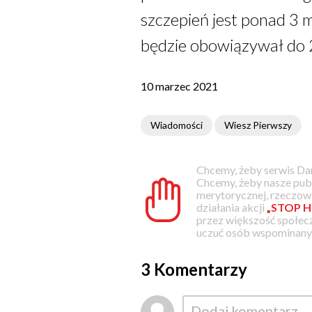
szczepień jest ponad 3 
będzie obowiązywał do 
10 marzec 2021
Wiadomości
Wiesz Pierwszy
Chcemy, żeby serwis Dam
Chcemy, żeby nasze pub
merytorycznej, rzeczowe
działania akcji
„STOP H
przez większość społec
uczuć osób wspominanyc
3 Komentarzy