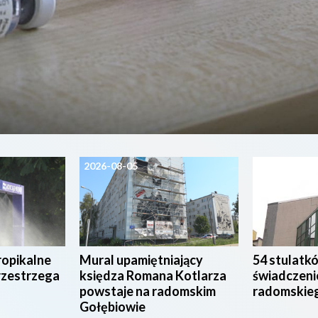
2026-08-05
2026-08-04
ropikalne
Mural upamiętniający
54 stulatk
rzestrzega
księdza Romana Kotlarza
świadczeni
powstaje na radomskim
radomskie
Gołębiowie