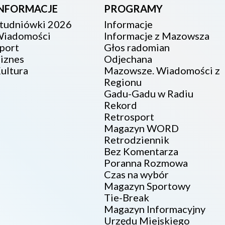
INFORMACJE
PROGRAMY
tudniówki 2026
Informacje
iadomości
Informacje z Mazowsza
port
Głos radomian
iznes
Odjechana
ultura
Mazowsze. Wiadomości z
Regionu
Gadu-Gadu w Radiu
Rekord
Retrosport
Magazyn WORD
Retrodziennik
Bez Komentarza
Poranna Rozmowa
Czas na wybór
Magazyn Sportowy
Tie-Break
Magazyn Informacyjny
Urzędu Miejskiego