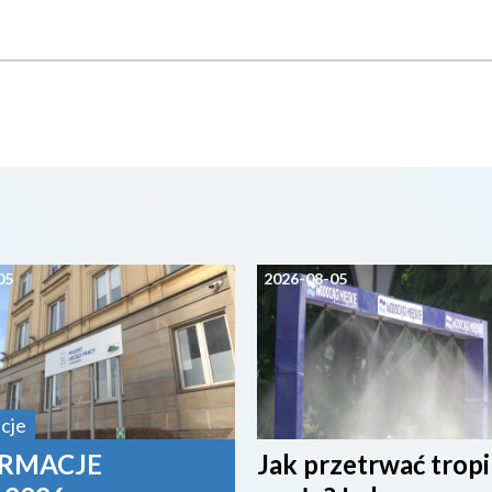
05
2026-08-05
cje
RMACJE
Jak przetrwać trop