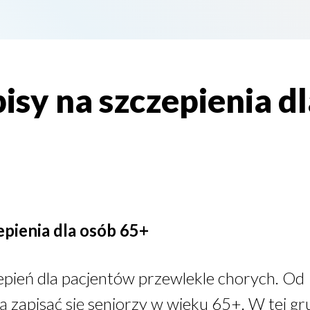
isy na szczepienia d
epienia dla osób 65+
zepień dla pacjentów przewlekle chorych. Od
zapisać się seniorzy w wieku 65+. W tej gr