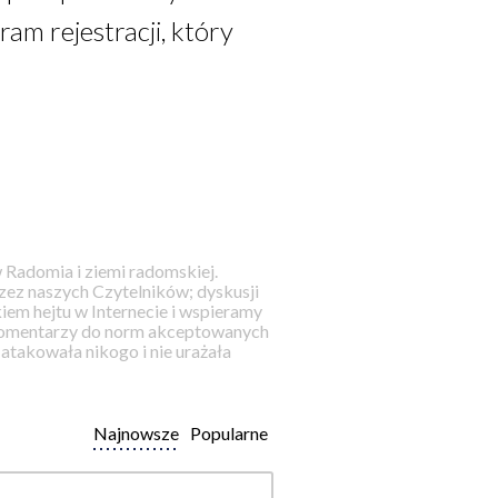
m rejestracji, który
 Radomia i ziemi radomskiej.
ez naszych Czytelników; dyskusji
iem hejtu w Internecie i wspieramy
 komentarzy do norm akceptowanych
takowała nikogo i nie urażała
Najnowsze
Popularne