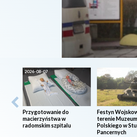
2026-08-07
2026-08-07
Przygotowanie do
Festyn Wojsko
macierzyństwa w
terenie Muzeum
radomskim szpitalu
Polskiego w St
Pancernych