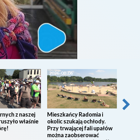
2026-08-06
2026-0
rnych z naszej
Mieszkańcy Radomia i
Pracow
ruszyło właśnie
okolic szukają ochłody.
w Miej
órę!
Przy trwającej fali upałów
w Rad
można zaobserować