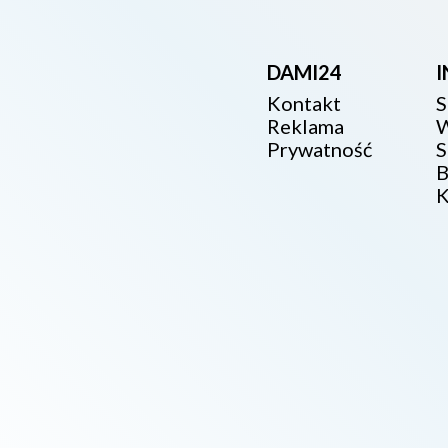
DAMI24
Kontakt
S
Reklama
W
Prywatność
S
B
K