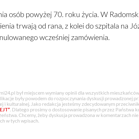
nia osób powyżej 70. roku życia. W Radomsk
nia trwają od rana, z kolei do szpitala na Jó
nulowanego wcześniej zamówienia.
i24.pl był miejscem wymiany opinii dla wszystkich mieszkańców
likacje były powodem do rozpoczynania dyskusji prowadzonej prz
j i kulturalnej. Jako redakcja jesteśmy zdecydowanym przeciwnik
EJT”
. Dlatego prosimy o dostosowanie pisanych przez Państwa
zeństwa. Chcemy, żeby dyskusja prowadzona w komentarzach nie a
h w tych wpisach.