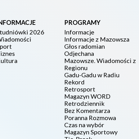
INFORMACJE
PROGRAMY
tudniówki 2026
Informacje
iadomości
Informacje z Mazowsza
port
Głos radomian
iznes
Odjechana
ultura
Mazowsze. Wiadomości z
Regionu
Gadu-Gadu w Radiu
Rekord
Retrosport
Magazyn WORD
Retrodziennik
Bez Komentarza
Poranna Rozmowa
Czas na wybór
Magazyn Sportowy
Tie-Break