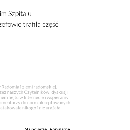
im Szpitalu
zefowie trafiła część
 Radomia i ziemi radomskiej.
ez naszych Czytelników; dyskusji
iem hejtu w Internecie i wspieramy
 komentarzy do norm akceptowanych
takowała nikogo i nie urażała
Najnowsze
Popularne