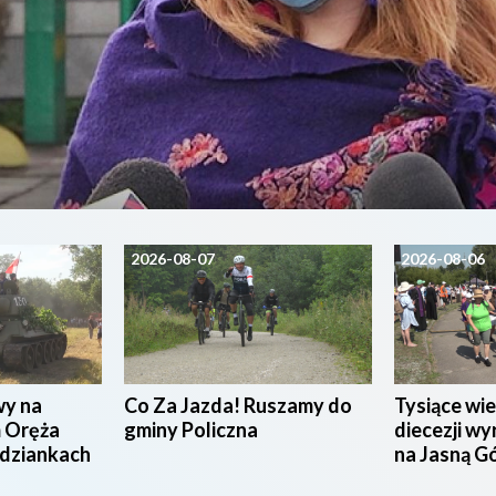
2026-08-07
2026-08-06
wy na
Co Za Jazda! Ruszamy do
Tysiące wie
 Oręża
gminy Policzna
diecezji wy
udziankach
na Jasną G