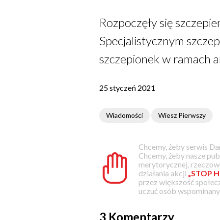
Rozpoczęły się szczepie
Specjalistycznym szczepie
szczepionek w ramach a
25 styczeń 2021
Wiadomości
Wiesz Pierwszy
Chcemy, żeby serwis Dam
Chcemy, żeby nasze pub
merytorycznej, rzeczowe
działania akcji
„STOP H
przez większość społec
uczuć osób wspominanyc
3 Komentarzy