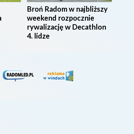
Broń Radom w najbliższy
Przy
a
weekend rozpocznie
maci
rywalizację w Decathlon
rado
4. lidze