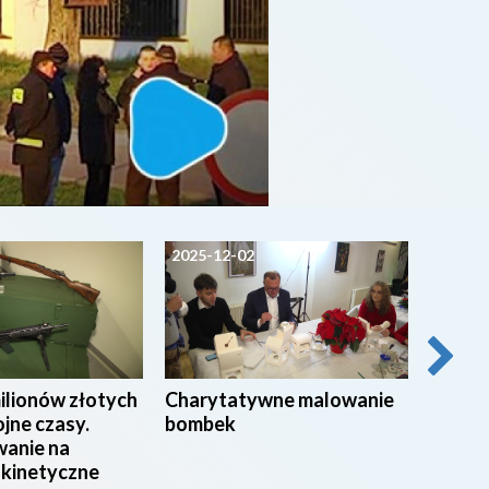
2025-12-02
2025-1
ilionów złotych
Charytatywne malowanie
Niebez
jne czasy.
bombek
na dro
anie na
pijany
 kinetyczne