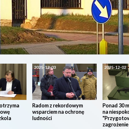
2025-12-03
2025-12-02
 otrzyma
Radom z rekordowym
Ponad 30 m
udowę
wsparciem na ochronę
na niespoko
zkola
ludności
"Przygotow
zagrożenie