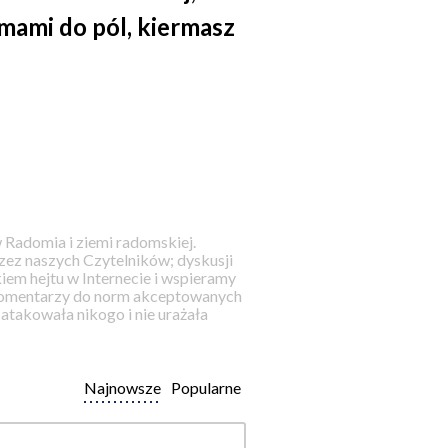
mami do pól, kiermasz
 Radomia i ziemi radomskiej.
ez naszych Czytelników; dyskusji
iem hejtu w Internecie i wspieramy
 komentarzy do norm akceptowanych
takowała nikogo i nie urażała
Najnowsze
Popularne