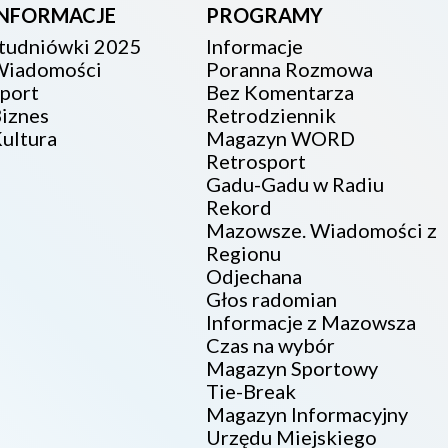
INFORMACJE
PROGRAMY
tudniówki 2025
Informacje
iadomości
Poranna Rozmowa
port
Bez Komentarza
iznes
Retrodziennik
ultura
Magazyn WORD
Retrosport
Gadu-Gadu w Radiu
Rekord
Mazowsze. Wiadomości z
Regionu
Odjechana
Głos radomian
Informacje z Mazowsza
Czas na wybór
Magazyn Sportowy
Tie-Break
Magazyn Informacyjny
Urzędu Miejskiego