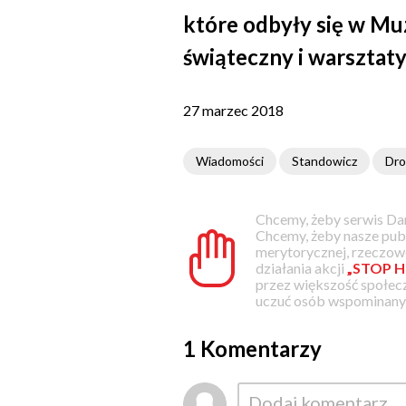
które odbyły się w Mu
świąteczny i warsztaty
27 marzec 2018
Wiadomości
Standowicz
Dro
Chcemy, żeby serwis Dam
Chcemy, żeby nasze pub
merytorycznej, rzeczowe
działania akcji
„STOP H
przez większość społec
uczuć osób wspominanyc
1 Komentarzy