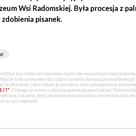
zeum Wsi Radomskiej. Była procesja z pal
 zdobienia pisanek.
gi
i24.pl był miejscem wymiany opinii dla wszystkich mieszkańców
likacje były powodem do rozpoczynania dyskusji prowadzonej prz
j i kulturalnej. Jako redakcja jesteśmy zdecydowanym przeciwnik
EJT”
. Dlatego prosimy o dostosowanie pisanych przez Państwa
zeństwa. Chcemy, żeby dyskusja prowadzona w komentarzach nie a
h w tych wpisach.