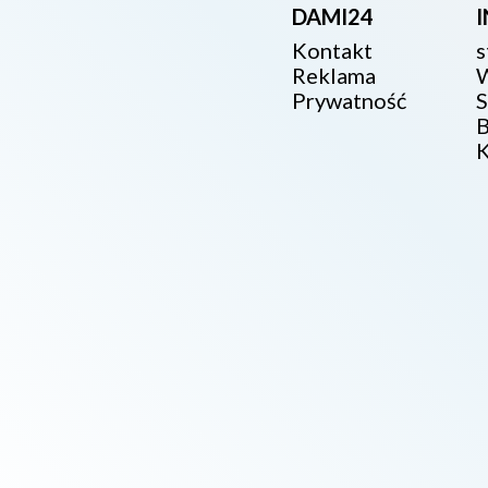
DAMI24
Kontakt
s
Reklama
W
Prywatność
S
B
K