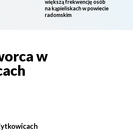
większą frekwencję osób
na kąpieliskach w powiecie
radomskim
worca w
cach
Żytkowicach