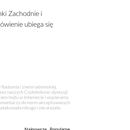
ki Zachodnie i
ówienie ubiega się
 Radomia i ziemi radomskiej.
ez naszych Czytelników; dyskusji
iem hejtu w Internecie i wspieramy
 komentarzy do norm akceptowanych
takowała nikogo i nie urażała
Najnowsze
Popularne