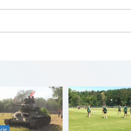
07
2026-08-07
cje