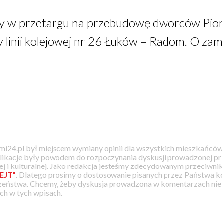
y w przetargu na przebudowę dworców Pion
y linii kolejowej nr 26 Łuków – Radom. O zam
i24.pl był miejscem wymiany opinii dla wszystkich mieszkańców
likacje były powodem do rozpoczynania dyskusji prowadzonej prz
j i kulturalnej. Jako redakcja jesteśmy zdecydowanym przeciwnik
EJT”
. Dlatego prosimy o dostosowanie pisanych przez Państwa
zeństwa. Chcemy, żeby dyskusja prowadzona w komentarzach nie a
h w tych wpisach.