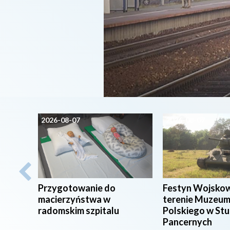
2026-08-07
2026-08-07
Przygotowanie do
Festyn Wojsko
macierzyństwa w
terenie Muzeum
radomskim szpitalu
Polskiego w St
Pancernych