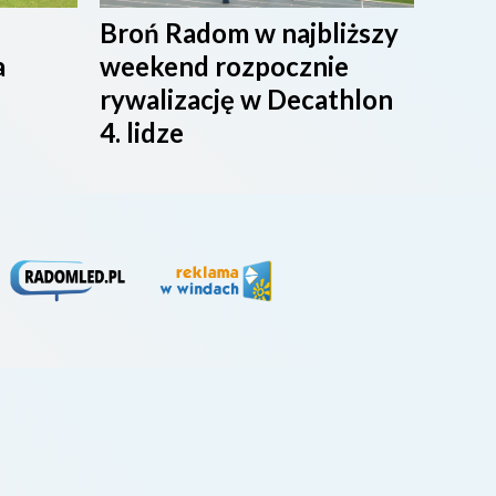
Broń Radom w najbliższy
Przy
a
weekend rozpocznie
maci
rywalizację w Decathlon
rado
4. lidze