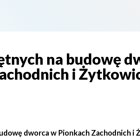
ętnych na budowę d
achodnich i Żytkowi
budowę dworca w Pionkach Zachodnich i 