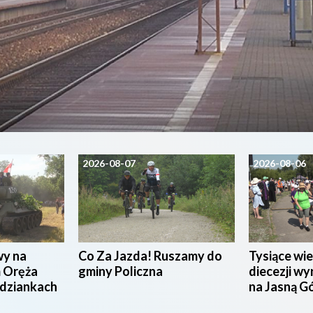
2026-08-07
2026-08-06
wy na
Co Za Jazda! Ruszamy do
Tysiące wie
 Oręża
gminy Policzna
diecezji wy
udziankach
na Jasną G