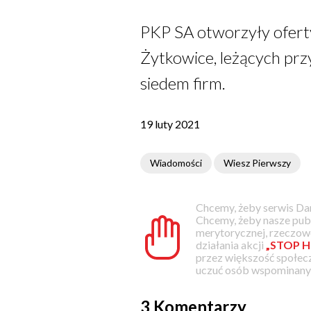
PKP SA otworzyły ofert
Żytkowice, leżących prz
siedem firm.
19 luty 2021
Wiadomości
Wiesz Pierwszy
Chcemy, żeby serwis Dam
Chcemy, żeby nasze pub
merytorycznej, rzeczowe
działania akcji
„STOP H
przez większość społec
uczuć osób wspominanyc
3 Komentarzy