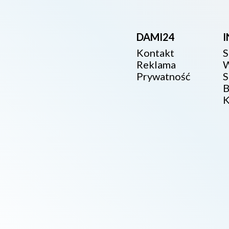
DAMI24
Kontakt
S
Reklama
W
Prywatność
S
B
K