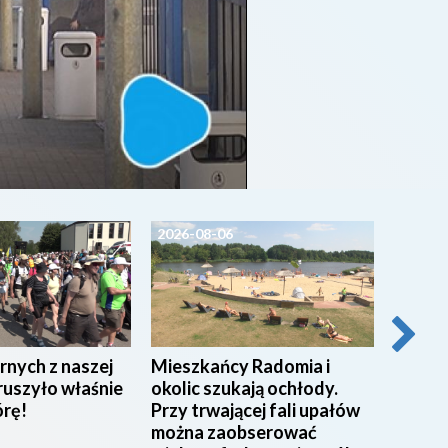
2026-08-06
2026-0
rnych z naszej
Mieszkańcy Radomia i
Pracow
ruszyło właśnie
okolic szukają ochłody.
w Miej
órę!
Przy trwającej fali upałów
w Rad
można zaobserować