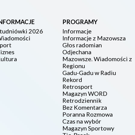
INFORMACJE
PROGRAMY
tudniówki 2026
Informacje
iadomości
Informacje z Mazowsza
port
Głos radomian
iznes
Odjechana
ultura
Mazowsze. Wiadomości z
Regionu
Gadu-Gadu w Radiu
Rekord
Retrosport
Magazyn WORD
Retrodziennik
Bez Komentarza
Poranna Rozmowa
Czas na wybór
Magazyn Sportowy
Tie-Break