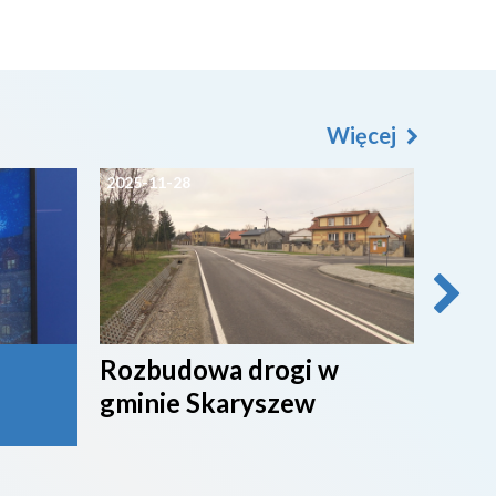
Więcej
2025-11-28
2025-1
Rozbudowa drogi w
Czar
gminie Skaryszew
ze S