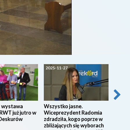
2025-11-27
2025-1
a wystawa
Wszystko jasne.
25-lec
RWT już jutro w
Wiceprezydent Radomia
Długo
 Deskurów
zdradziła, kogo poprze w
zbliżających się wyborach