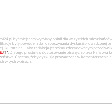
i24.pl był miejscem wymiany opinii dla wszystkich mieszkańców
likacje były powodem do rozpoczynania dyskusji prowadzonej prz
j i kulturalnej. Jako redakcja jesteśmy zdecydowanym przeciwnik
EJT”
. Dlatego prosimy o dostosowanie pisanych przez Państwa
zeństwa. Chcemy, żeby dyskusja prowadzona w komentarzach nie a
h w tych wpisach.