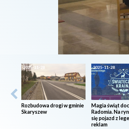
2025-11-28
2025-11-28
Rozbudowa drogi w gminie
Magia świąt doc
Skaryszew
Radomia. Na ryn
się pojazd z le
reklam