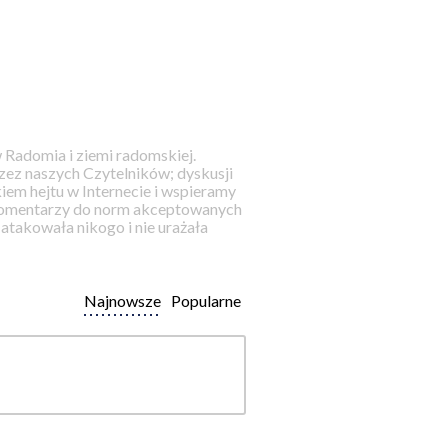
 Radomia i ziemi radomskiej.
ez naszych Czytelników; dyskusji
iem hejtu w Internecie i wspieramy
 komentarzy do norm akceptowanych
takowała nikogo i nie urażała
Najnowsze
Popularne