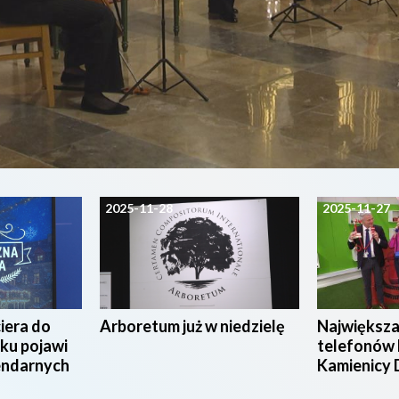
2025-11-28
2025-11-27
iera do
Arboretum już w niedzielę
Największ
ku pojawi
telefonów 
gendarnych
Kamienicy