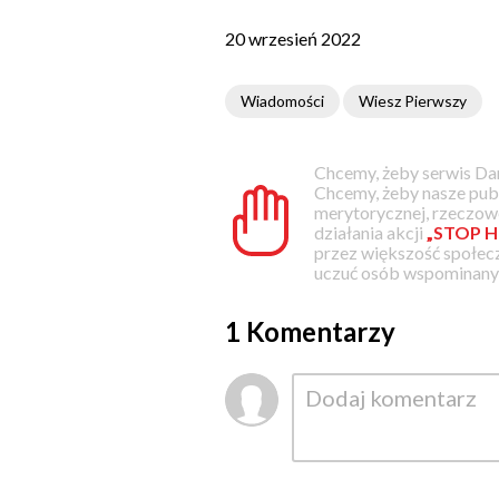
20 wrzesień 2022
Wiadomości
Wiesz Pierwszy
Chcemy, żeby serwis Dam
Chcemy, żeby nasze pub
merytorycznej, rzeczowe
działania akcji
„STOP H
przez większość społec
uczuć osób wspominanyc
1 Komentarzy