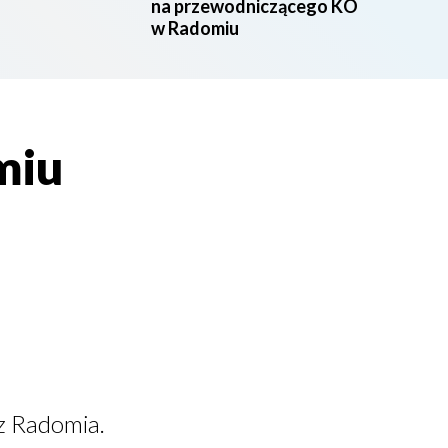
na przewodniczącego KO
w Radomiu
miu
z Radomia.