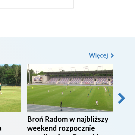
Więcej
2026-08-07
2026-0
Broń Radom w najbliższy
Przy
a
weekend rozpocznie
maci