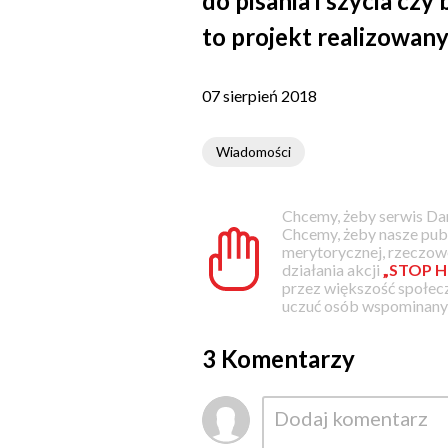
do pisania i szycia czy
to projekt realizowan
07 sierpień 2018
Wiadomości
Chcemy, żeby serwis Dam
Chcemy, żeby nasze pub
merytorycznej, rzeczowe
działania akcji
„STOP H
przez większość społec
uczuć osób wspominanyc
3 Komentarzy