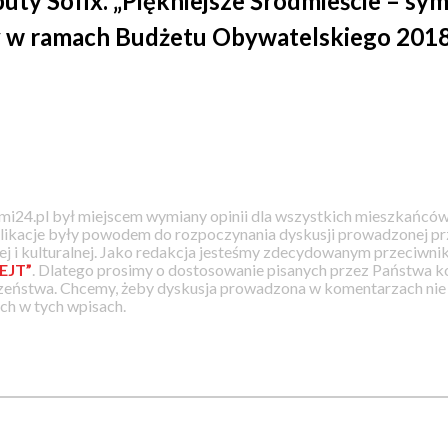
 buty Sofix. „Piękniejsze Śródmieście – sy
y w ramach Budżetu Obywatelskiego 2018
i24.pl był miejscem wymiany opinii dla wszystkich mieszkańców
likacje były powodem do rozpoczynania dyskusji prowadzonej prz
j i kulturalnej. Jako redakcja jesteśmy zdecydowanym przeciwnik
EJT”
. Dlatego prosimy o dostosowanie pisanych przez Państwa
zeństwa. Chcemy, żeby dyskusja prowadzona w komentarzach nie a
h w tych wpisach.