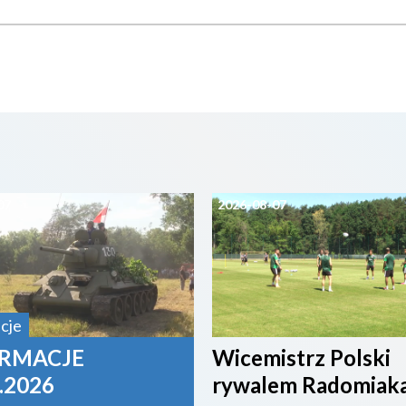
07
2026-08-07
cje
RMACJE
Wicemistrz Polski
.2026
rywalem Radomiak