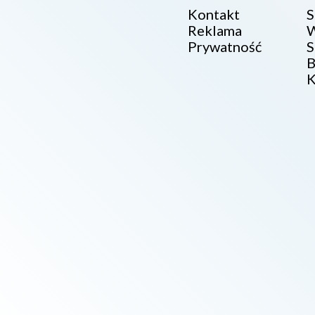
Kontakt
S
Reklama
W
Prywatność
S
B
K