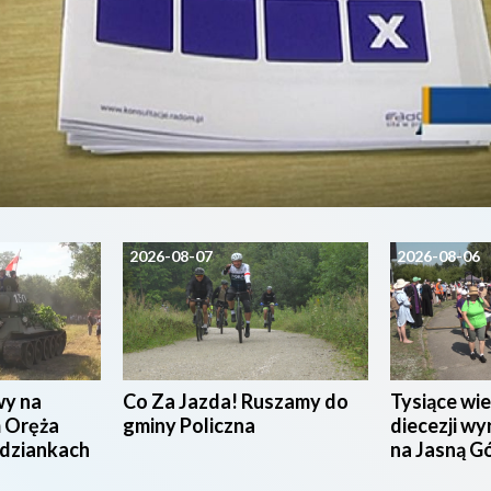
2026-08-07
2026-08-06
wy na
Co Za Jazda! Ruszamy do
Tysiące wie
 Oręża
gminy Policzna
diecezji wy
udziankach
na Jasną G