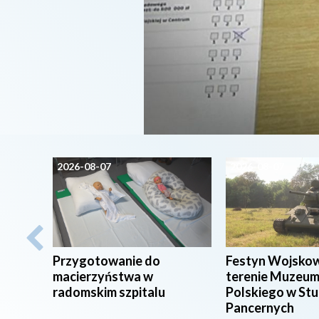
2026-08-07
2026-08-07
Przygotowanie do
Festyn Wojsko
macierzyństwa w
terenie Muzeum
radomskim szpitalu
Polskiego w St
Pancernych