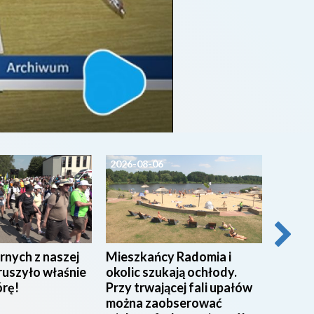
2026-08-06
2026-0
rnych z naszej
Mieszkańcy Radomia i
Pracow
ruszyło właśnie
okolic szukają ochłody.
w Miej
órę!
Przy trwającej fali upałów
w Rad
można zaobserować