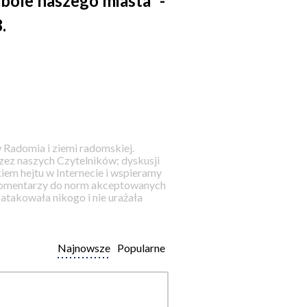
mbole naszego miasta” -
.
 Radomia i ziemi radomskiej.
ez naszych Czytelników; dyskusji
iem hejtu w Internecie i wspieramy
 komentarzy do norm akceptowanych
takowała nikogo i nie urażała
Najnowsze
Popularne