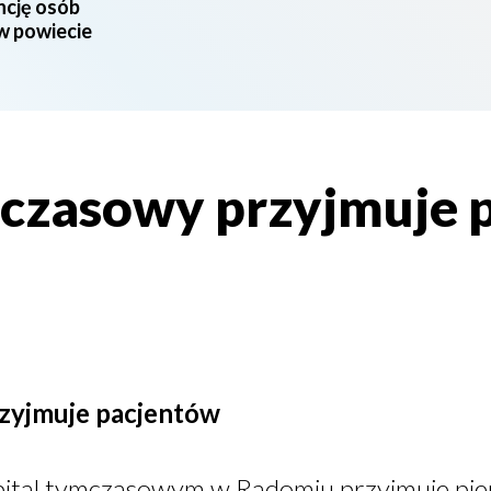
ncję osób
 w powiecie
mczasowy przyjmuje 
rzyjmuje pacjentów
pital tymczasowym w Radomiu przyjmuje pi