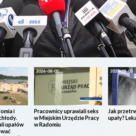
2026-08-05
2026-08-05
omia i
Pracownicy uprawiali seks
Jak przetr
chłody.
w Miejskim Urzędzie Pracy
upały? Lek
ali upałów
w Radomiu
ować