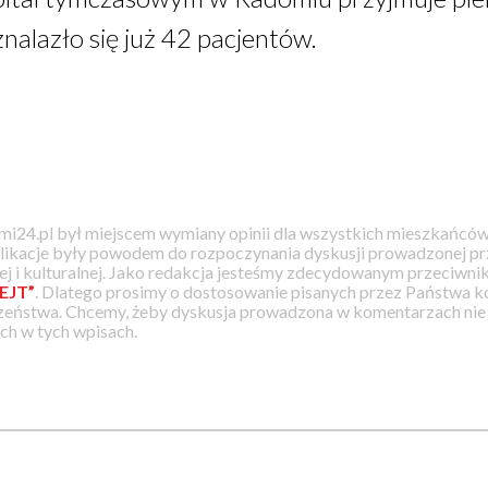
znalazło się już 42 pacjentów.
i24.pl był miejscem wymiany opinii dla wszystkich mieszkańców
likacje były powodem do rozpoczynania dyskusji prowadzonej prz
j i kulturalnej. Jako redakcja jesteśmy zdecydowanym przeciwnik
EJT”
. Dlatego prosimy o dostosowanie pisanych przez Państwa
zeństwa. Chcemy, żeby dyskusja prowadzona w komentarzach nie a
h w tych wpisach.