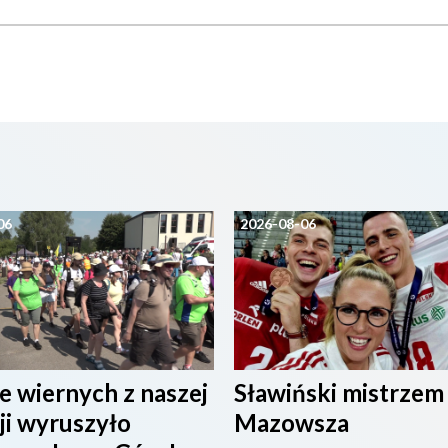
06
2026-08-06
e wiernych z naszej
Sławiński mistrzem
ji wyruszyło
Mazowsza