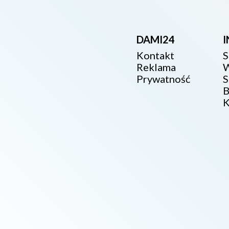
DAMI24
Kontakt
S
Reklama
W
Prywatność
S
B
K