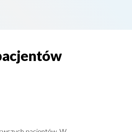
pacjentów
erwszych pacjentów. W