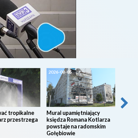
2026-08-05
2026-0
wać tropikalne
Mural upamiętniający
54 stu
arz przestrzega
księdza Romana Kotlarza
świadc
powstaje na radomskim
radom
Gołębiowie