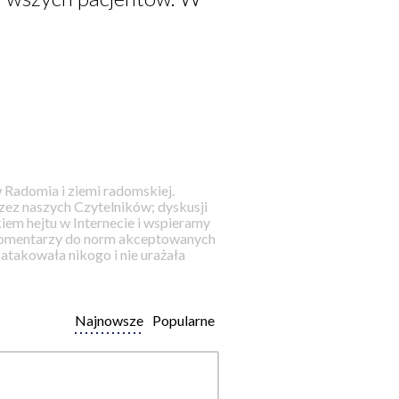
 Radomia i ziemi radomskiej.
ez naszych Czytelników; dyskusji
iem hejtu w Internecie i wspieramy
 komentarzy do norm akceptowanych
takowała nikogo i nie urażała
Najnowsze
Popularne