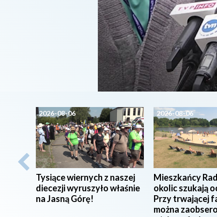
2026-08-06
2026-08-06
Tysiące wiernych z naszej
Mieszkańcy Rad
diecezji wyruszyło właśnie
okolic szukają o
na Jasną Górę!
Przy trwającej f
można zaobser