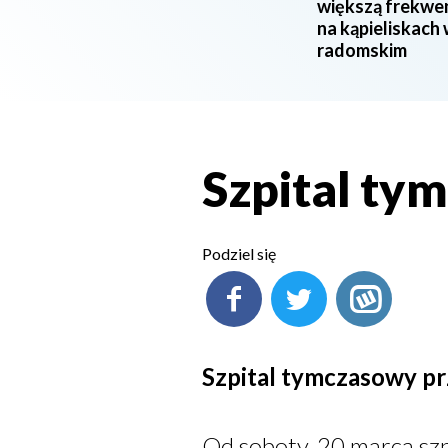
większą frekwe
na kąpieliskach
radomskim
Szpital ty
Podziel się
Szpital tymczasowy p
Od soboty, 20 marca sz