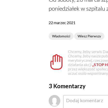
poniedziałek w szpitalu 
22 marzec 2021
Wiadomości
Wiesz Pierwszy
Chcemy, żeby serwis Dam
Chcemy, żeby nasze pub
merytorycznej, rzeczowe
działania akcji
„STOP H
przez większość społec
uczuć osób wspominanyc
3 Komentarzy